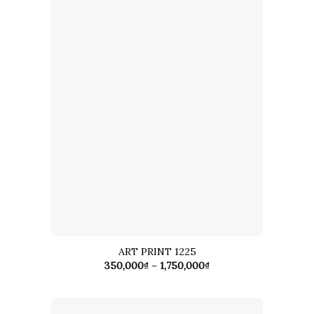
ART PRINT 1225
Khoảng
350,000
₫
–
1,750,000
₫
giá:
từ
350,000₫
đến
1,750,000₫