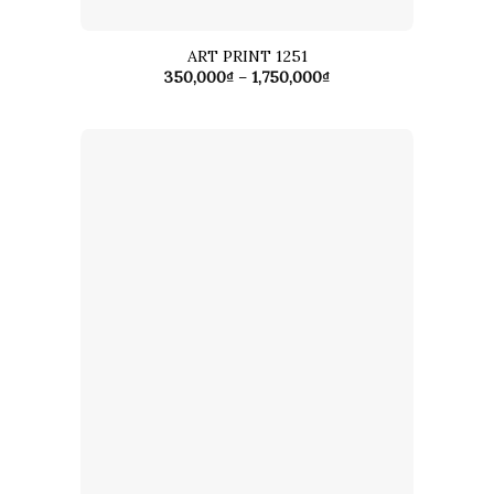
ART PRINT 1251
Khoảng
350,000
₫
–
1,750,000
₫
giá:
từ
350,000₫
đến
1,750,000₫