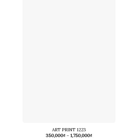
ART PRINT 1223
Khoảng
350,000
₫
–
1,750,000
₫