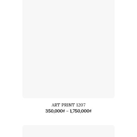
ART PRINT 1207
Khoảng
350,000
₫
–
1,750,000
₫
giá:
từ
350,000₫
đến
1,750,000₫