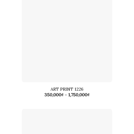
ART PRINT 1226
Khoảng
350,000
₫
–
1,750,000
₫
giá:
từ
350,000₫
đến
1,750,000₫