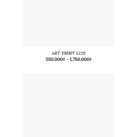
ART PRINT 1229
Khoảng
350,000
₫
–
1,750,000
₫
giá:
từ
350,000₫
đến
1,750,000₫