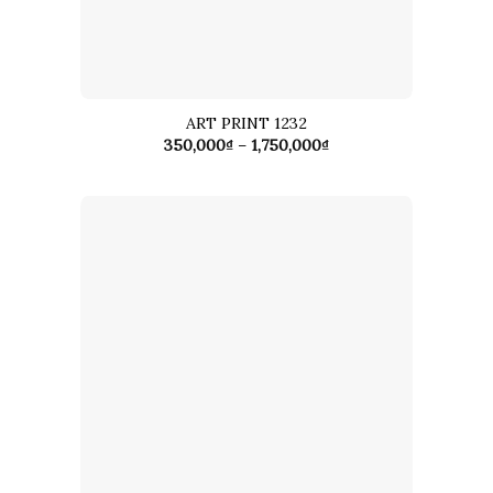
ART PRINT 1232
Khoảng
350,000
₫
–
1,750,000
₫
giá:
từ
350,000₫
đến
1,750,000₫