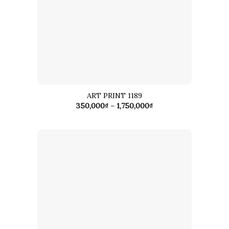
ART PRINT 1189
Khoảng
350,000
₫
–
1,750,000
₫
giá:
từ
350,000₫
đến
1,750,000₫