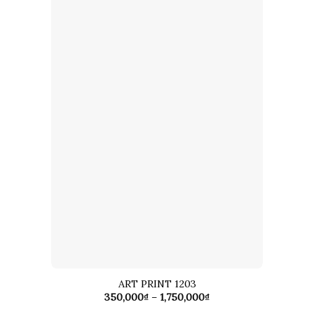
ART PRINT 1203
Khoảng
350,000
₫
–
1,750,000
₫
giá: