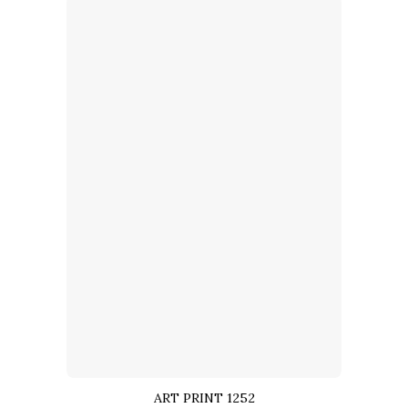
đến
1,750,000₫
ART PRINT 1252