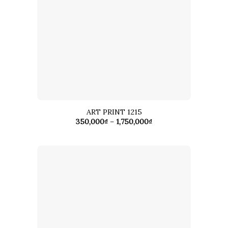
ART PRINT 1215
Khoảng
350,000
₫
–
1,750,000
₫
giá:
từ
350,000₫
đến
1,750,000₫