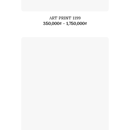
ART PRINT 1199
Khoảng
350,000
₫
–
1,750,000
₫
giá:
từ
350,000₫
đến
1,750,000₫