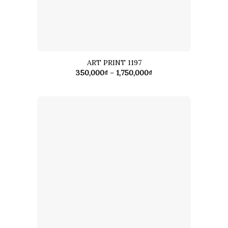
ART PRINT 1197
Khoảng
350,000
₫
–
1,750,000
₫
giá:
từ
350,000₫
đến
1,750,000₫