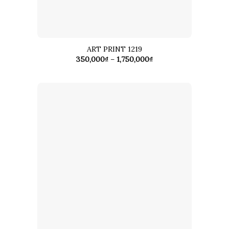
ART PRINT 1219
Khoảng
350,000
₫
–
1,750,000
₫
giá:
từ
350,000₫
đến
1,750,000₫