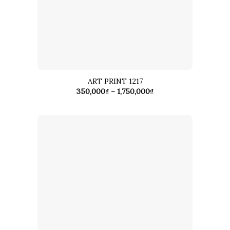
ART PRINT 1217
Khoảng
350,000
₫
–
1,750,000
₫
giá:
từ
350,000₫
đến
1,750,000₫