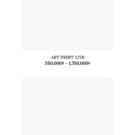
ART PRINT 1258
Khoảng
350,000
₫
–
1,750,000
₫
giá:
từ
350,000₫
đến
1,750,000₫