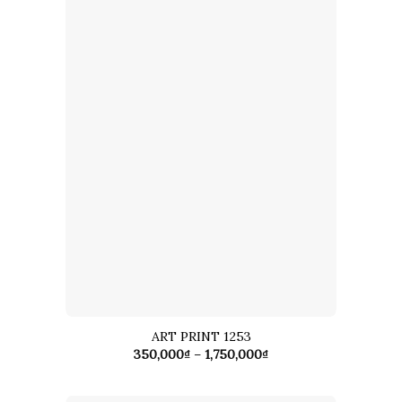
ART PRINT 1253
Khoảng
350,000
₫
–
1,750,000
₫
giá:
từ
350,000₫