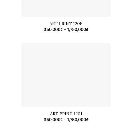
ART PRINT 1205
Khoảng
350,000
₫
–
1,750,000
₫
giá:
từ
350,000₫
đến
1,750,000₫
ART PRINT 1201
Khoảng
350,000
₫
–
1,750,000
₫
giá:
từ
350,000₫