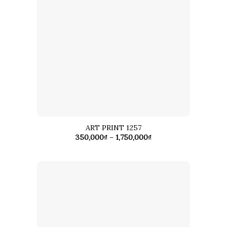
ART PRINT 1257
Khoảng
350,000
₫
–
1,750,000
₫
giá:
từ
350,000₫
đến
1,750,000₫