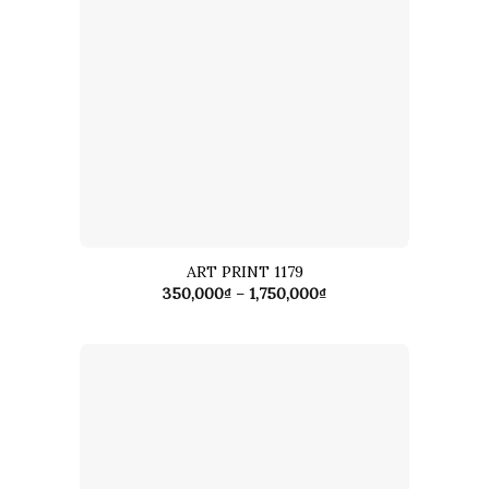
ART PRINT 1179
Khoảng
350,000
₫
–
1,750,000
₫
giá:
từ
350,000₫
đến
1,750,000₫