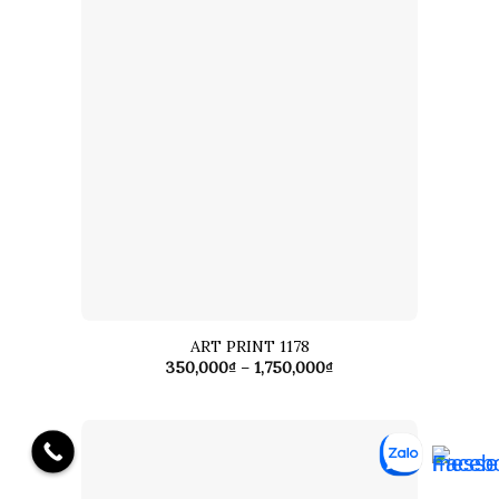
ART PRINT 1178
Khoảng
350,000
₫
–
1,750,000
₫
giá:
từ
350,000₫
đến
1,750,000₫