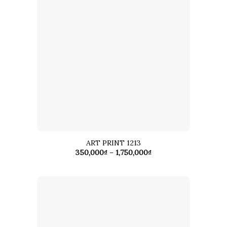
ART PRINT 1213
Khoảng
350,000
₫
–
1,750,000
₫
giá:
từ
350,000₫
đến
1,750,000₫