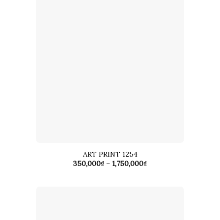
ART PRINT 1254
Khoảng
350,000
₫
–
1,750,000
₫
giá:
từ
350,000₫
đến
1,750,000₫