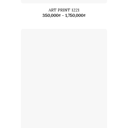
ART PRINT 1221
Khoảng
350,000
₫
–
1,750,000
₫
giá:
từ
350,000₫
đến
1,750,000₫