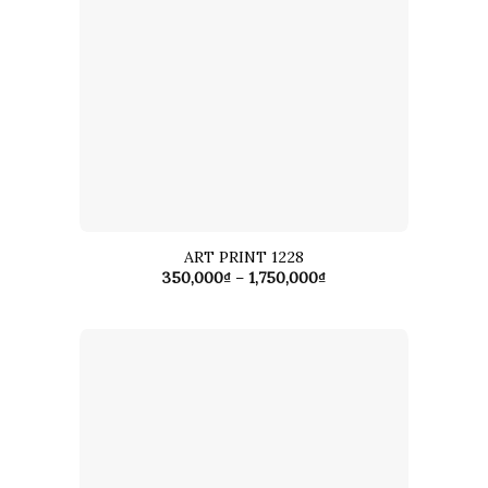
ART PRINT 1228
Khoảng
350,000
₫
–
1,750,000
₫
giá:
từ
350,000₫
đến
1,750,000₫