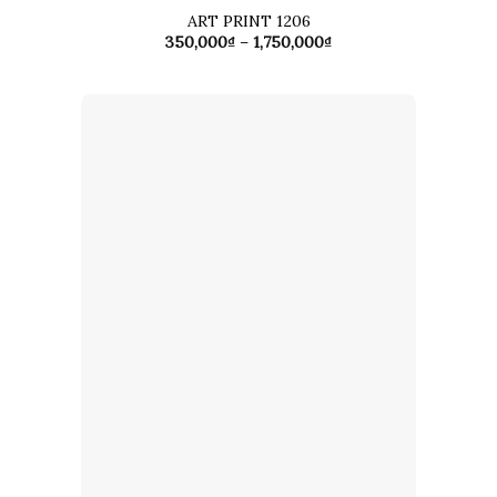
ART PRINT 1206
Khoảng
350,000
₫
–
1,750,000
₫
giá:
từ
350,000₫
đến
1,750,000₫