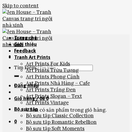
Skip to content
Trang chủ
Giới thiệu
Feedback
Tranh Art Prints
Art Prints For Kids
Tìm kiếm:
Art Prints Trừu Tượng
Art Prints Phong Cảnh
Art Prints Nhà Hàng – Cafe
Đăng nhập
Art Prints Trắng Đen
Art Prints Slogan – Text
Giỏ hàng /
0
₫
0
Art Prints Vintage
Bộ sưu tập
Chưa có sản phẩm trong giỏ hàng.
Bộ sưu tập Classic Collection
0
Bộ sưu tập Romantic Rebellion
Bộ sưu tập Soft Moments