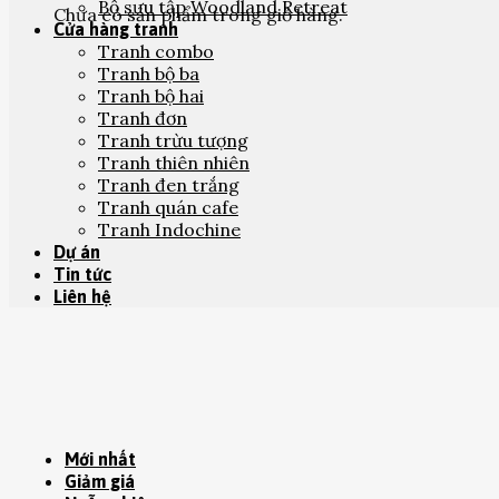
Bộ sưu tập Woodland Retreat
Chưa có sản phẩm trong giỏ hàng.
Cửa hàng tranh
Tranh combo
Tranh bộ ba
Tranh bộ hai
Tranh đơn
Tranh trừu tượng
Tranh thiên nhiên
Tranh đen trắng
Tranh quán cafe
Tranh Indochine
Dự án
Tin tức
Liên hệ
Mới nhất
Giảm giá