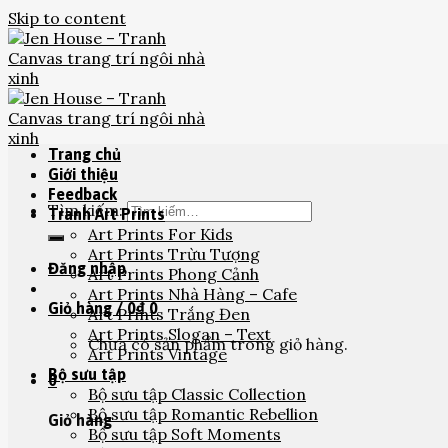
Skip to content
Trang chủ
Giới thiệu
Feedback
Tìm kiếm:
Tranh Art Prints
Art Prints For Kids
Art Prints Trừu Tượng
Đăng nhập
Art Prints Phong Cảnh
Art Prints Nhà Hàng – Cafe
Giỏ hàng /
0
₫
0
Art Prints Trắng Đen
Art Prints Slogan – Text
Chưa có sản phẩm trong giỏ hàng.
Art Prints Vintage
Bộ sưu tập
0
Bộ sưu tập Classic Collection
Bộ sưu tập Romantic Rebellion
Giỏ hàng
Bộ sưu tập Soft Moments