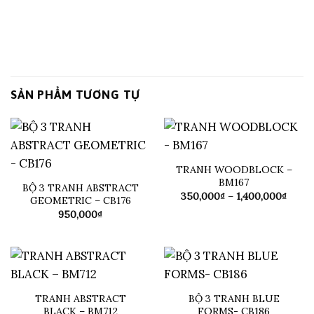
SẢN PHẨM TƯƠNG TỰ
TRANH WOODBLOCK –
BM167
BỘ 3 TRANH ABSTRACT
Khoả
350,000
₫
–
1,400,000
₫
GEOMETRIC – CB176
giá:
950,000
₫
từ
350,0
đến
1,400
TRANH ABSTRACT
BỘ 3 TRANH BLUE
BLACK – BM712
FORMS- CB186