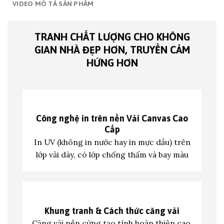
VIDEO MÔ TẢ SẢN PHẨM
TRANH CHẤT LƯỢNG CHO KHÔNG
GIAN NHÀ ĐẸP HƠN, TRUYỀN CẢM
HỨNG HƠN
Công nghệ in trên nền
Vải Canvas Cao
Cấp
In UV (không in nước hay in mực dầu) trên
lớp vả
i dày, có lớp chống thấm và bay màu
Khung tranh &
Cách thức căng vải
Căng vải nền cứng tạo tính hoàn thiện cao,