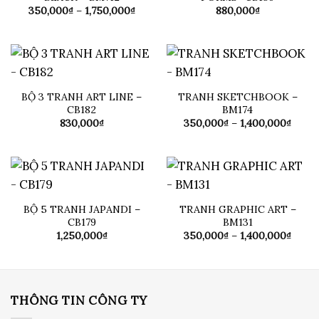
Khoảng
350,000
₫
–
1,750,000
₫
880,000
₫
giá:
từ
350,000₫
đến
1,750,000₫
BỘ 3 TRANH ART LINE –
TRANH SKETCHBOOK –
CB182
BM174
Khoả
830,000
₫
350,000
₫
–
1,400,000
₫
giá:
từ
350,0
đến
1,400
BỘ 5 TRANH JAPANDI –
TRANH GRAPHIC ART –
CB179
BM131
Khoả
1,250,000
₫
350,000
₫
–
1,400,000
₫
giá:
từ
350,0
đến
1,400
THÔNG TIN CÔNG TY