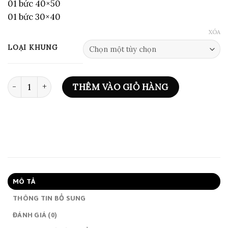
01 bức 40×50
đến
01 bức 30×40
2,750,000₫
XÓA
LOẠI KHUNG
BỘ 5 TRANH ART - NO.045 số lượng
THÊM VÀO GIỎ HÀNG
MÔ TẢ
THÔNG TIN BỔ SUNG
ĐÁNH GIÁ (0)