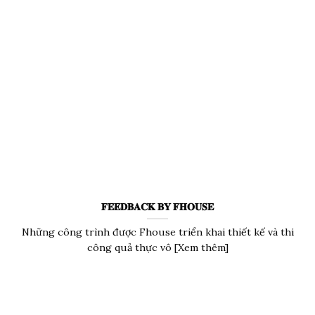
𝐅𝐄𝐄𝐃𝐁𝐀𝐂𝐊 𝐁𝐘 𝐅𝐇𝐎𝐔𝐒𝐄
Những công trình được Fhouse triển khai thiết kế và thi
công quả thực vô [Xem thêm]