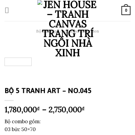
Skip
to
0
content
Bộ sưu tập
/
Classic Collection
BỘ 5 TRANH ART – NO.045
Khoảng
1,780,000
–
2,750,000
₫
₫
giá:
Bộ combo gồm:
từ
03 bức 50×70
1,780,000₫