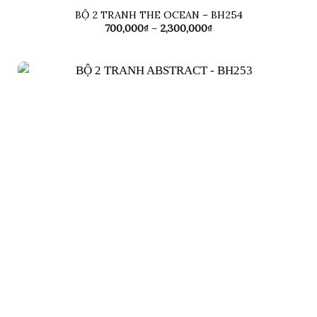
BỘ 2 TRANH THE OCEAN – BH254
Khoảng
700,000
₫
–
2,300,000
₫
giá:
từ
700,000₫
đến
2,300,000₫