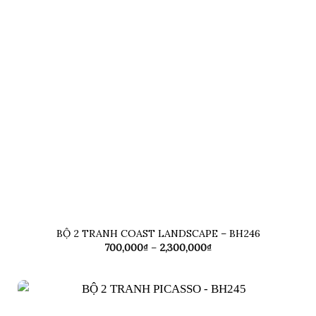
BỘ 2 TRANH COAST LANDSCAPE – BH246
Khoảng
700,000
₫
–
2,300,000
₫
giá:
từ
700,000₫
đến
2,300,000₫