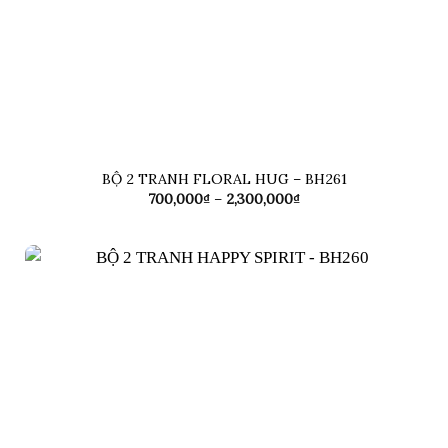
BỘ 2 TRANH FLORAL HUG – BH261
Khoảng
700,000
₫
–
2,300,000
₫
giá:
từ
700,000₫
đến
2,300,000₫