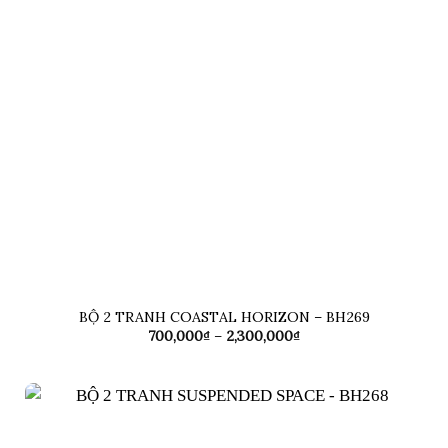
BỘ 2 TRANH COASTAL HORIZON – BH269
Khoảng
700,000
₫
–
2,300,000
₫
giá:
từ
700,000₫
đến
2,300,000₫