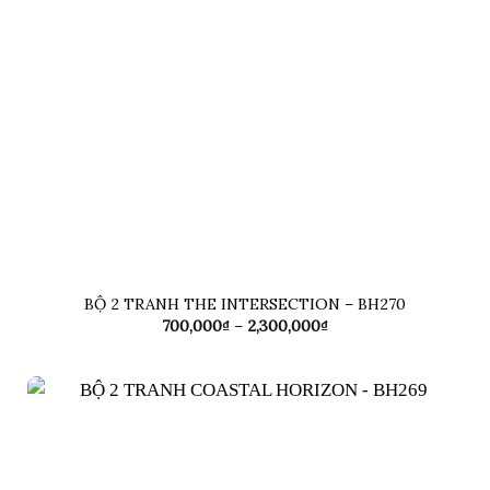
BỘ 2 TRANH THE INTERSECTION – BH270
Khoảng
700,000
₫
–
2,300,000
₫
giá:
từ
700,000₫
đến
2,300,000₫