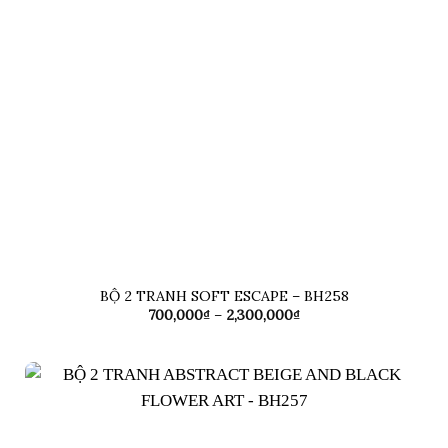
BỘ 2 TRANH SOFT ESCAPE – BH258
Khoảng
700,000
₫
–
2,300,000
₫
giá:
từ
700,000₫
đến
2,300,000₫