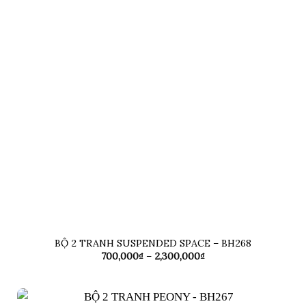
BỘ 2 TRANH SUSPENDED SPACE – BH268
Khoảng
700,000
₫
–
2,300,000
₫
giá:
từ
700,000₫
đến
2,300,000₫