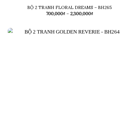
BỘ 2 TRANH FLORAL DREAMS – BH265
Khoảng
700,000
₫
–
2,300,000
₫
giá:
từ
700,000₫
đến
2,300,000₫