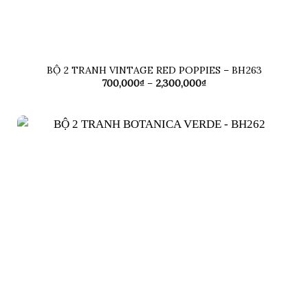
BỘ 2 TRANH VINTAGE RED POPPIES – BH263
Khoảng
700,000
₫
–
2,300,000
₫
giá:
từ
700,000₫
đến
2,300,000₫