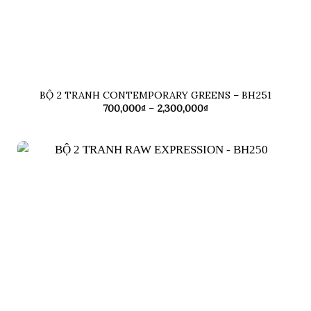
BỘ 2 TRANH CONTEMPORARY GREENS – BH251
Khoảng
700,000
₫
–
2,300,000
₫
giá:
từ
700,000₫
đến
2,300,000₫