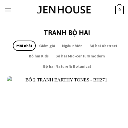
Skip
to
0
content
TRANH BỘ HAI
Mới nhất
Giảm giá
Ngẫu nhiên
Bộ hai Abstract
Bộ hai Kids
Bộ hai Mid-century modern
Bộ hai Nature & Botanical