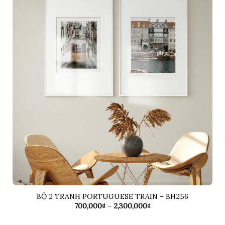
BỘ 2 TRANH PORTUGUESE TRAIN – BH256
Khoảng
700,000
₫
–
2,300,000
₫
giá:
từ