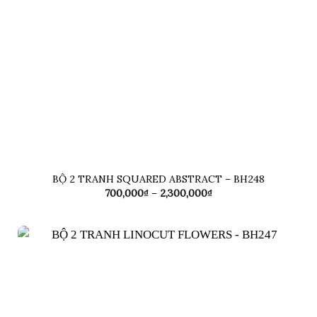
BỘ 2 TRANH SQUARED ABSTRACT – BH248
Khoảng
700,000
₫
–
2,300,000
₫
giá:
từ
700,000₫
đến
2,300,000₫