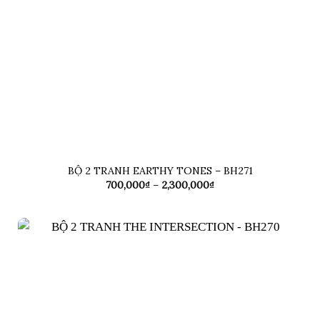
BỘ 2 TRANH EARTHY TONES – BH271
Khoảng
700,000
₫
–
2,300,000
₫
giá:
từ
700,000₫
đến
2,300,000₫