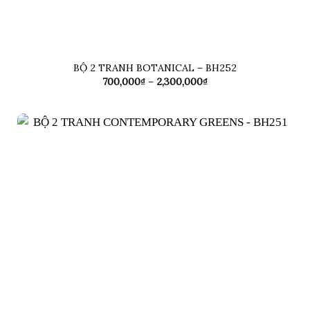
BỘ 2 TRANH BOTANICAL – BH252
Khoảng
700,000
₫
–
2,300,000
₫
giá:
từ
700,000₫
đến
2,300,000₫