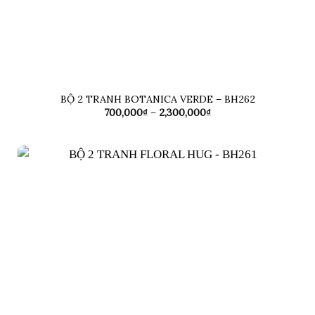
BỘ 2 TRANH BOTANICA VERDE – BH262
Khoảng
700,000
₫
–
2,300,000
₫
giá:
từ
700,000₫
đến
2,300,000₫