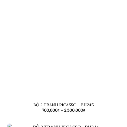
BỘ 2 TRANH PICASSO – BH245
Khoảng
700,000
₫
–
2,300,000
₫
giá:
từ
700,000₫
đến