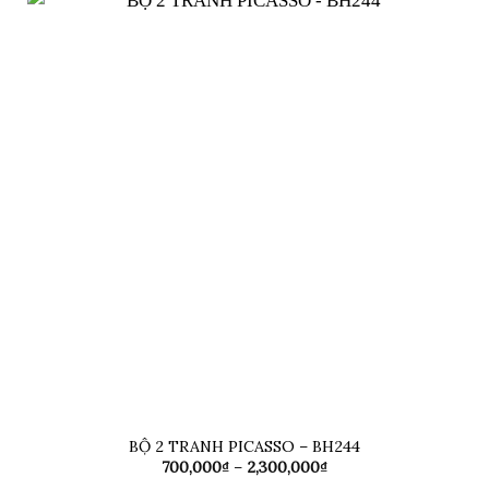
2,300,000₫
BỘ 2 TRANH PICASSO – BH244
Khoảng
700,000
₫
–
2,300,000
₫
giá: