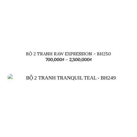
BỘ 2 TRANH RAW EXPRESSION – BH250
Khoảng
700,000
₫
–
2,300,000
₫
giá:
từ
700,000₫
đến
2,300,000₫