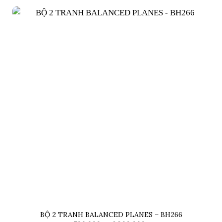
700,000₫
đến
2,300,000₫
BỘ 2 TRANH BALANCED PLANES – BH266