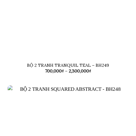
BỘ 2 TRANH TRANQUIL TEAL – BH249
Khoảng
700,000
₫
–
2,300,000
₫
giá:
từ
700,000₫
đến
2,300,000₫