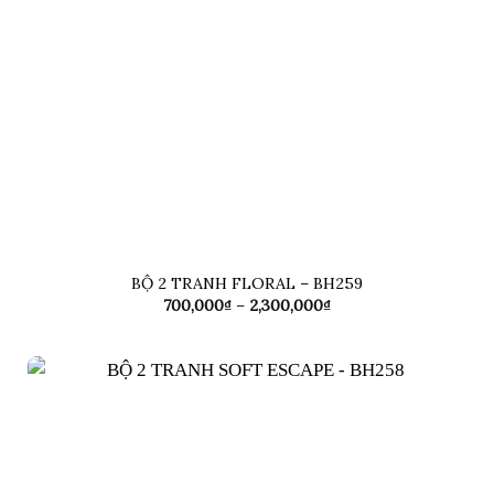
BỘ 2 TRANH FLORAL – BH259
Khoảng
700,000
₫
–
2,300,000
₫
giá:
từ
700,000₫
đến
2,300,000₫