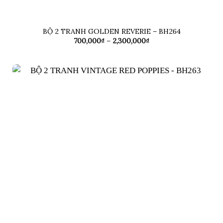
BỘ 2 TRANH GOLDEN REVERIE – BH264
Khoảng
700,000
₫
–
2,300,000
₫
giá:
từ
700,000₫
đến
2,300,000₫