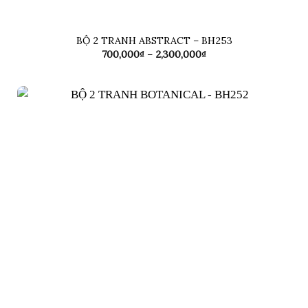
BỘ 2 TRANH ABSTRACT – BH253
Khoảng
700,000
₫
–
2,300,000
₫
giá:
từ
700,000₫
đến
2,300,000₫