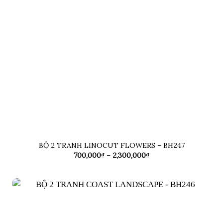
BỘ 2 TRANH LINOCUT FLOWERS – BH247
Khoảng
700,000
₫
–
2,300,000
₫
giá:
từ
700,000₫
đến
2,300,000₫