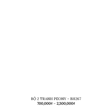
BỘ 2 TRANH PEONY – BH267
Khoảng
700,000
₫
–
2,300,000
₫
giá:
từ