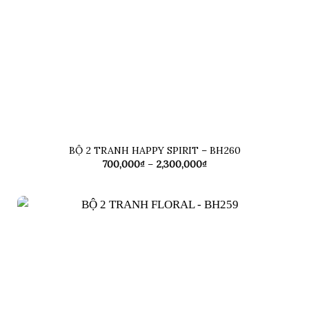
BỘ 2 TRANH HAPPY SPIRIT – BH260
Khoảng
700,000
₫
–
2,300,000
₫
giá:
từ
700,000₫
đến
2,300,000₫