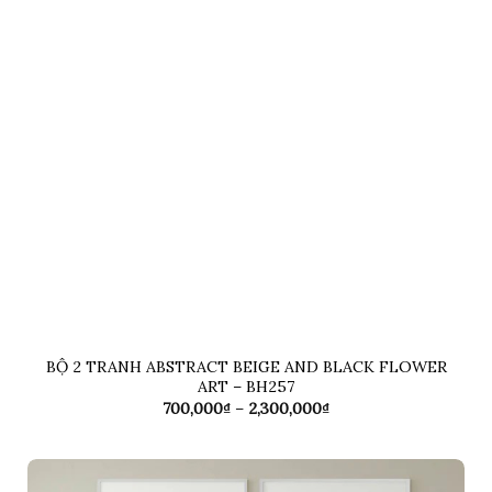
BỘ 2 TRANH ABSTRACT BEIGE AND BLACK FLOWER
ART – BH257
Khoảng
700,000
₫
–
2,300,000
₫
giá:
từ
700,000₫
đến
2,300,000₫