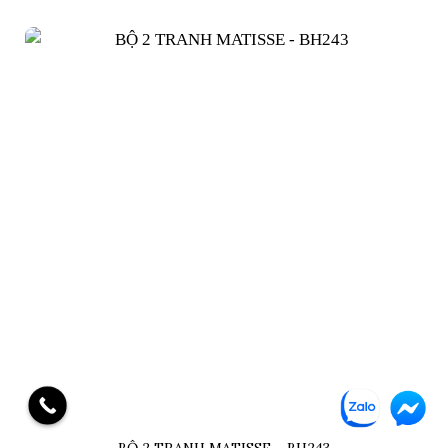
từ
700,000₫
đến
2,300,000₫
BỘ 2 TRANH MATISSE – BH243