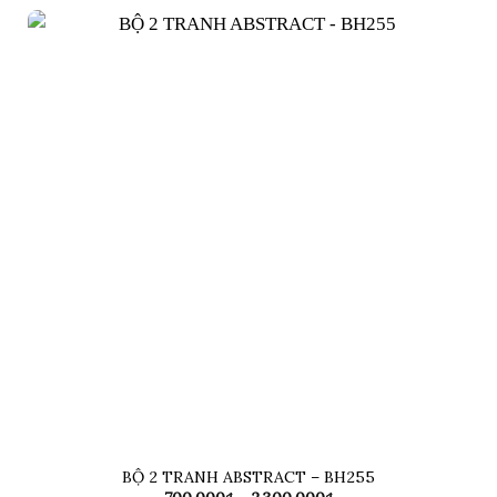
700,000₫
đến
2,300,000₫
BỘ 2 TRANH ABSTRACT – BH255