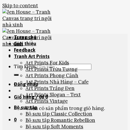
Skip to content
Trang chủ
Giới thiệu
Feedback
Tranh Art Prints
Art Prints For Kids
Tìm kiếm:
Art Prints Trừu Tượng
Art Prints Phong Cảnh
Art Prints Nhà Hàng – Cafe
Đăng nhập
Art Prints Trắng Đen
Art Prints Slogan – Text
Giỏ hàng /
0
₫
0
Art Prints Vintage
Bộ sưu tập
Chưa có sản phẩm trong giỏ hàng.
Bộ sưu tập Classic Collection
0
Bộ sưu tập Romantic Rebellion
Bộ sưu tập Soft Moments