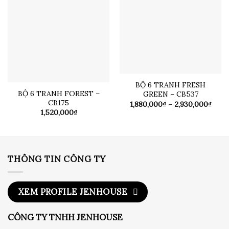
BỘ 6 TRANH FRESH
BỘ 6 TRANH FOREST –
GREEN – CB537
CB175
Khoả
1,880,000
₫
–
2,930,000
₫
giá:
1,520,000
₫
từ
1,880
đến
2,93
THÔNG TIN CÔNG TY
XEM PROFILE JENHOUSE
CÔNG TY TNHH JENHOUSE