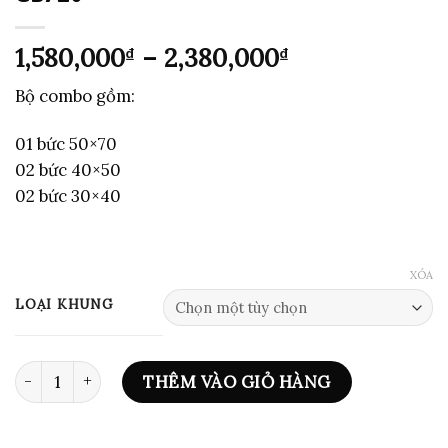
Khoảng
1,580,000
–
2,380,000
₫
₫
giá:
Bộ combo gồm:
từ
1,580,000₫
01 bức 50×70
đến
02 bức 40×50
2,380,000₫
02 bức 30×40
XÓA
LOẠI KHUNG
BỘ 5 TRANH MODERN GEOMETRICS- CB720 số lượng
THÊM VÀO GIỎ HÀNG