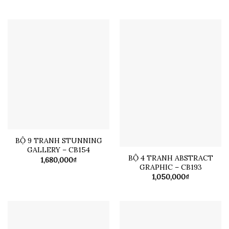
giá:
từ
2,38
đến
3,58
BỘ 9 TRANH STUNNING
GALLERY – CB154
BỘ 4 TRANH ABSTRACT
1,680,000
₫
GRAPHIC – CB193
1,050,000
₫