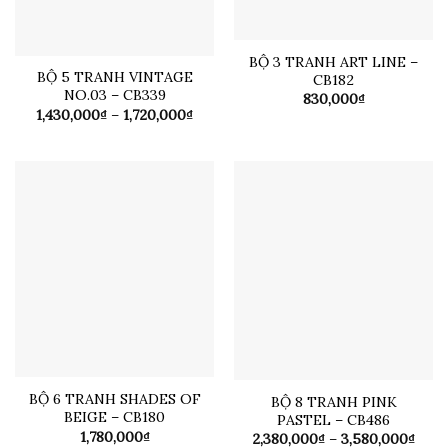
BỘ 3 TRANH ART LINE –
BỘ 5 TRANH VINTAGE
CB182
NO.03 – CB339
830,000
₫
Khoảng
1,430,000
₫
–
1,720,000
₫
giá:
từ
1,430,000₫
đến
1,720,000₫
BỘ 6 TRANH SHADES OF
BỘ 8 TRANH PINK
BEIGE – CB180
PASTEL – CB486
1,780,000
₫
Kho
2,380,000
₫
–
3,580,000
₫