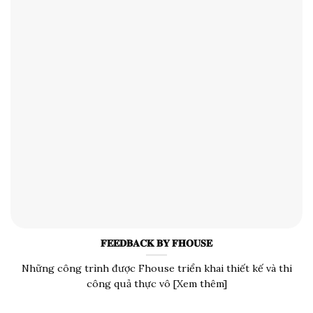
𝐅𝐄𝐄𝐃𝐁𝐀𝐂𝐊 𝐁𝐘 𝐅𝐇𝐎𝐔𝐒𝐄
Những công trình được Fhouse triển khai thiết kế và thi
công quả thực vô [Xem thêm]