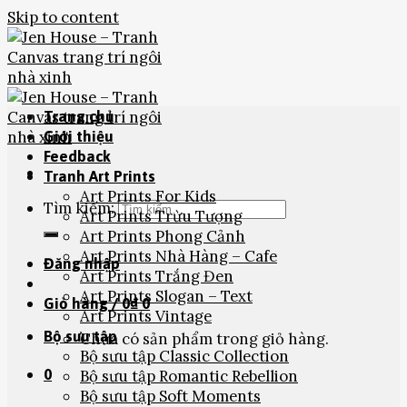
Skip to content
Trang chủ
Giới thiệu
Feedback
Tranh Art Prints
Art Prints For Kids
Tìm kiếm:
Art Prints Trừu Tượng
Art Prints Phong Cảnh
Art Prints Nhà Hàng – Cafe
Đăng nhập
Art Prints Trắng Đen
Art Prints Slogan – Text
Giỏ hàng /
0
₫
0
Art Prints Vintage
Bộ sưu tập
Chưa có sản phẩm trong giỏ hàng.
Bộ sưu tập Classic Collection
0
Bộ sưu tập Romantic Rebellion
Bộ sưu tập Soft Moments