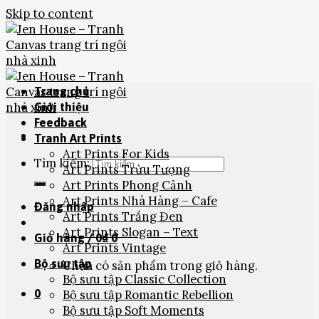
Skip to content
Trang chủ
Giới thiệu
Feedback
Tranh Art Prints
Art Prints For Kids
Tìm kiếm:
Art Prints Trừu Tượng
Art Prints Phong Cảnh
Art Prints Nhà Hàng – Cafe
Đăng nhập
Art Prints Trắng Đen
Art Prints Slogan – Text
Giỏ hàng /
0
₫
0
Art Prints Vintage
Bộ sưu tập
Chưa có sản phẩm trong giỏ hàng.
Bộ sưu tập Classic Collection
0
Bộ sưu tập Romantic Rebellion
Bộ sưu tập Soft Moments