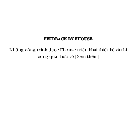
𝐅𝐄𝐄𝐃𝐁𝐀𝐂𝐊 𝐁𝐘 𝐅𝐇𝐎𝐔𝐒𝐄
Những công trình được Fhouse triển khai thiết kế và thi
công quả thực vô [Xem thêm]