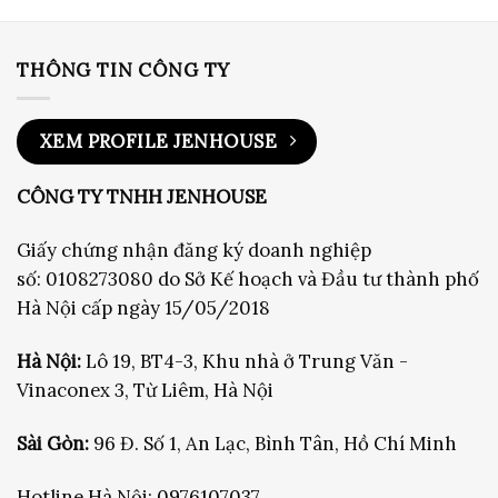
350,000₫
350,0
đến
đến
1,750,000₫
1,750
THÔNG TIN CÔNG TY
XEM PROFILE JENHOUSE
CÔNG TY TNHH JENHOUSE
Giấy chứng nhận đăng ký doanh nghiệp
số: 0108273080 do Sở Kế hoạch và Đầu tư thành phố
Hà Nội cấp ngày 15/05/2018
Hà Nội:
Lô 19, BT4-3, Khu nhà ở Trung Văn -
Vinaconex 3, Từ Liêm, Hà Nội
Sài Gòn:
96 Đ. Số 1, An Lạc, Bình Tân, Hồ Chí Minh
Hotline Hà Nội:
0976107037