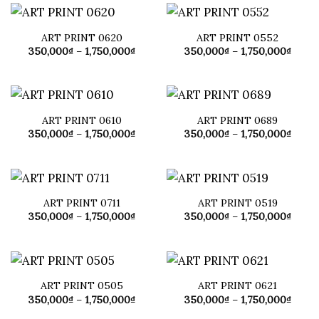
ART PRINT 0620
ART PRINT 0552
Khoảng
Khoả
350,000
₫
–
1,750,000
₫
350,000
₫
–
1,750,000
₫
giá:
giá:
từ
từ
350,000₫
350,0
đến
đến
1,750,000₫
1,750
ART PRINT 0610
ART PRINT 0689
Khoảng
Khoả
350,000
₫
–
1,750,000
₫
350,000
₫
–
1,750,000
₫
giá:
giá:
từ
từ
350,000₫
350,0
đến
đến
1,750,000₫
1,750
ART PRINT 0711
ART PRINT 0519
Khoảng
Khoả
350,000
₫
–
1,750,000
₫
350,000
₫
–
1,750,000
₫
giá:
giá:
từ
từ
350,000₫
350,0
đến
đến
1,750,000₫
1,750
ART PRINT 0505
ART PRINT 0621
Khoảng
Khoả
350,000
₫
–
1,750,000
₫
350,000
₫
–
1,750,000
₫
giá:
giá:
từ
từ