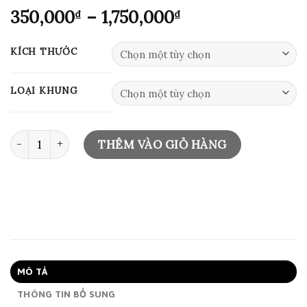
Khoảng
350,000
–
1,750,000
₫
₫
giá:
từ
KÍCH THƯỚC
350,000₫
đến
LOẠI KHUNG
1,750,000₫
ART PRINT 0425 số lượng
THÊM VÀO GIỎ HÀNG
MÔ TẢ
THÔNG TIN BỔ SUNG