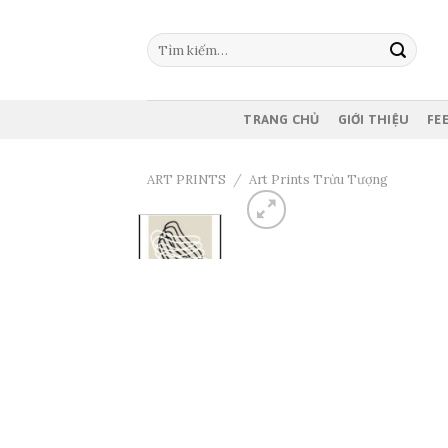
Skip
to
Tìm
content
kiếm:
TRANG CHỦ
GIỚI THIỆU
FE
ART PRINTS
/
Art Prints Trừu Tượng