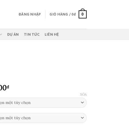
0
ĐĂNG NHẬP
GIỎ HÀNG /
0
₫
DỰ ÁN
TIN TỨC
LIÊN HỆ
Khoảng
00
₫
giá:
XÓA
từ
350,000₫
đến
1,750,000₫