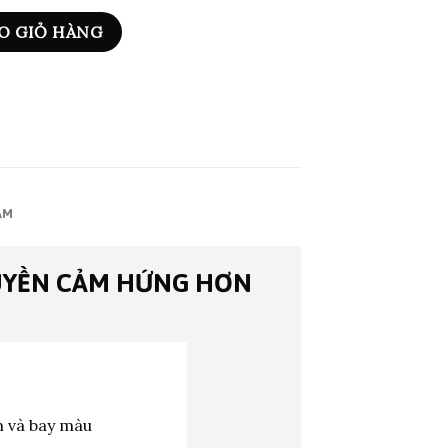
O GIỎ HÀNG
ẨM
UYỀN CẢM HỨNG HƠN
m và bay màu