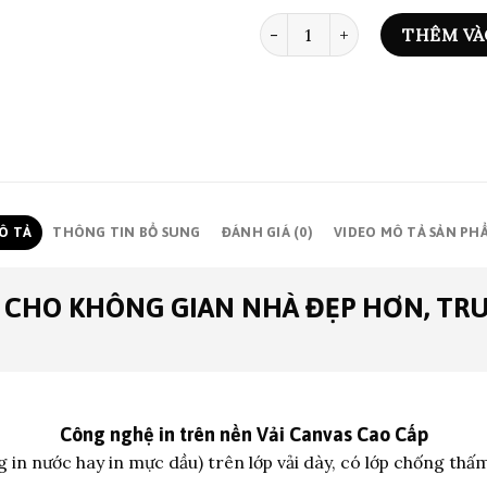
ART PRINT 0351 số lượng
THÊM VÀ
Ô TẢ
THÔNG TIN BỔ SUNG
ĐÁNH GIÁ (0)
VIDEO MÔ TẢ SẢN PH
 CHO KHÔNG GIAN NHÀ ĐẸP HƠN, TR
Công nghệ in trên nền
Vải Canvas Cao Cấp
 in nước hay in mực dầu) trên lớp vả
i dày, có lớp chống thấ