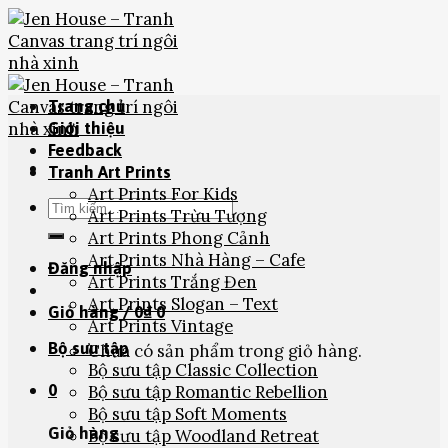
Skip
to
content
Trang chủ
Giới thiệu
Feedback
Tranh Art Prints
Art Prints For Kids
Tìm
Art Prints Trừu Tượng
kiếm:
Art Prints Phong Cảnh
Art Prints Nhà Hàng – Cafe
Đăng nhập
Art Prints Trắng Đen
Art Prints Slogan – Text
Giỏ hàng /
0
₫
0
Art Prints Vintage
Bộ sưu tập
Chưa có sản phẩm trong giỏ hàng.
Bộ sưu tập Classic Collection
0
Bộ sưu tập Romantic Rebellion
Bộ sưu tập Soft Moments
Giỏ hàng
Bộ sưu tập Woodland Retreat