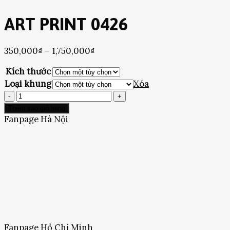
ART PRINT 0426
Khoảng
350,000
₫
–
1,750,000
₫
giá:
Kích thước
từ
Loại khung
Xóa
350,000₫
ART
đến
PRINT
1,750,000₫
Thêm vào giỏ hàng
0426
Fanpage Hà Nội
số
lượng
Fanpage Hồ Chí Minh