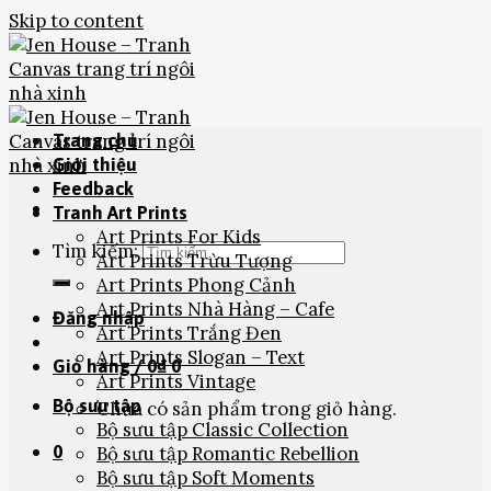
Skip to content
Trang chủ
Giới thiệu
Feedback
Tranh Art Prints
Art Prints For Kids
Tìm kiếm:
Art Prints Trừu Tượng
Art Prints Phong Cảnh
Art Prints Nhà Hàng – Cafe
Đăng nhập
Art Prints Trắng Đen
Art Prints Slogan – Text
Giỏ hàng /
0
₫
0
Art Prints Vintage
Bộ sưu tập
Chưa có sản phẩm trong giỏ hàng.
Bộ sưu tập Classic Collection
0
Bộ sưu tập Romantic Rebellion
Bộ sưu tập Soft Moments