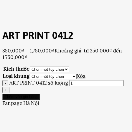
ART PRINT 0412
350,000
₫
–
1,750,000
₫
Khoảng giá: từ 350,000₫ đến
1,750,000₫
Kích thước
Loại khung
Xóa
ART PRINT 0412 số lượng
Thêm vào giỏ hàng
Fanpage Hà Nội