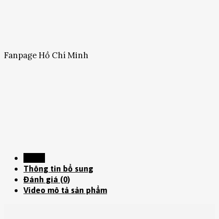
Fanpage Hồ Chí Minh
Mô tả
Thông tin bổ sung
Đánh giá (0)
Video mô tả sản phẩm