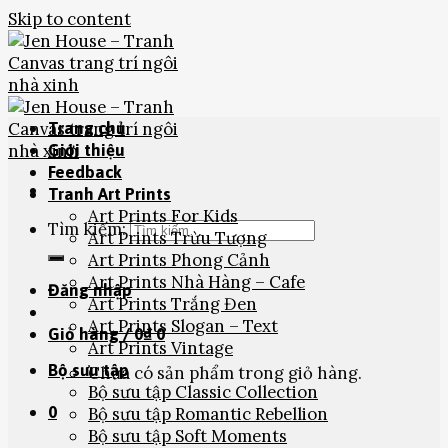
Skip to content
Trang chủ
Giới thiệu
Feedback
Tranh Art Prints
Art Prints For Kids
Tìm kiếm:
Art Prints Trừu Tượng
Art Prints Phong Cảnh
Art Prints Nhà Hàng – Cafe
Đăng nhập
Art Prints Trắng Đen
Art Prints Slogan – Text
Giỏ hàng /
0
₫
0
Art Prints Vintage
Bộ sưu tập
Chưa có sản phẩm trong giỏ hàng.
Bộ sưu tập Classic Collection
0
Bộ sưu tập Romantic Rebellion
Bộ sưu tập Soft Moments