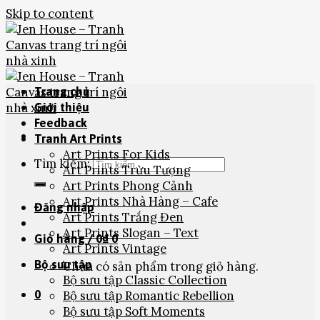
Skip to content
Trang chủ
Giới thiệu
Feedback
Tranh Art Prints
Art Prints For Kids
Tìm kiếm:
Art Prints Trừu Tượng
Art Prints Phong Cảnh
Art Prints Nhà Hàng – Cafe
Đăng nhập
Art Prints Trắng Đen
Art Prints Slogan – Text
Giỏ hàng /
0
₫
0
Art Prints Vintage
Bộ sưu tập
Chưa có sản phẩm trong giỏ hàng.
Bộ sưu tập Classic Collection
0
Bộ sưu tập Romantic Rebellion
Bộ sưu tập Soft Moments