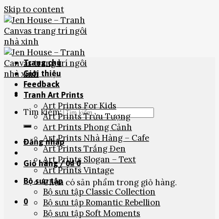
Skip to content
Trang chủ
Giới thiệu
Feedback
Tranh Art Prints
Art Prints For Kids
Tìm kiếm:
Art Prints Trừu Tượng
Art Prints Phong Cảnh
Art Prints Nhà Hàng – Cafe
Đăng nhập
Art Prints Trắng Đen
Art Prints Slogan – Text
Giỏ hàng /
0
₫
0
Art Prints Vintage
Bộ sưu tập
Chưa có sản phẩm trong giỏ hàng.
Bộ sưu tập Classic Collection
0
Bộ sưu tập Romantic Rebellion
Bộ sưu tập Soft Moments