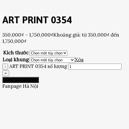
ART PRINT 0354
350,000
₫
–
1,750,000
₫
Khoảng giá: từ 350,000₫ đến
1,750,000₫
Kích thước
Loại khung
Xóa
ART PRINT 0354 số lượng
Thêm vào giỏ hàng
Fanpage Hà Nội