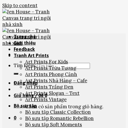
Skip to content
Trang chủ
Giới thiệu
Feedback
Tranh Art Prints
Art Prints For Kids
Tìm kiếm:
Art Prints Trừu Tượng
Art Prints Phong Cảnh
Art Prints Nhà Hàng – Cafe
Đăng nhập
Art Prints Trắng Đen
Art Prints Slogan – Text
Giỏ hàng /
0
₫
0
Art Prints Vintage
Bộ sưu tập
Chưa có sản phẩm trong giỏ hàng.
Bộ sưu tập Classic Collection
0
Bộ sưu tập Romantic Rebellion
Bộ sưu tập Soft Moments