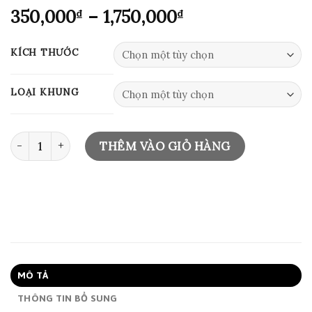
Khoảng
350,000
–
1,750,000
₫
₫
giá:
từ
KÍCH THƯỚC
350,000₫
đến
LOẠI KHUNG
1,750,000₫
ART PRINT 0634 số lượng
THÊM VÀO GIỎ HÀNG
MÔ TẢ
THÔNG TIN BỔ SUNG