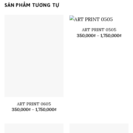
SẢN PHẨM TƯƠNG TỰ
ART PRINT 0505
Khoả
350,000
₫
–
1,750,000
₫
giá:
từ
350,0
đến
1,750
ART PRINT 0605
Khoảng
350,000
₫
–
1,750,000
₫
giá:
từ
350,000₫
đến
1,750,000₫