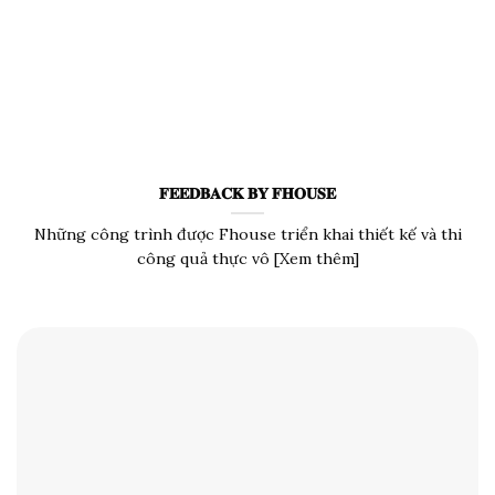
𝐅𝐄𝐄𝐃𝐁𝐀𝐂𝐊 𝐁𝐘 𝐅𝐇𝐎𝐔𝐒𝐄
Những công trình được Fhouse triển khai thiết kế và thi
công quả thực vô [Xem thêm]