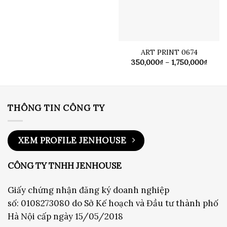
Vinaconex 3, Từ Liêm, Hà Nội
Sài Gòn:
96 Đ. Số 1, An Lạc, Bình Tân, Hồ Chí Minh
Hotline Hà Nội:
0976107037
Hotline Sài Gòn:
0889822122
Email:
info@jenhouse.vn