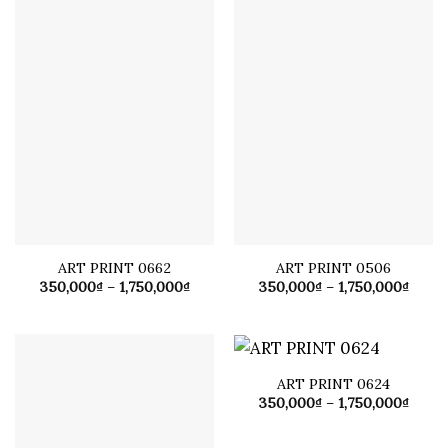
ART PRINT 0506
Khoả
350,000
₫
–
1,750,000
₫
giá:
từ
350,0
đến
1,750
ART PRINT 0662
Khoảng
350,000
₫
–
1,750,000
₫
giá:
từ
350,000₫
đến
1,750,000₫
ART PRINT 0672
ART PRINT 0624
Khoảng
Khoả
350,000
₫
–
1,750,000
₫
350,000
₫
–
1,750,000
₫
giá:
giá:
từ
từ
350,000₫
350,0