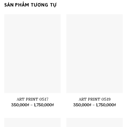
SẢN PHẨM TƯƠNG TỰ
ART PRINT 0517
ART PRINT 0519
Khoảng
Khoả
350,000
₫
–
1,750,000
₫
350,000
₫
–
1,750,000
₫
giá:
giá:
từ
từ
350,000₫
350,0
đến
đến
1,750,000₫
1,750