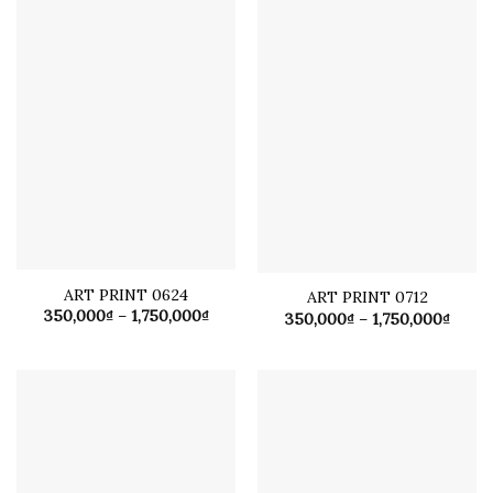
ART PRINT 0624
ART PRINT 0712
Khoảng
350,000
₫
–
1,750,000
₫
Khoả
350,000
₫
–
1,750,000
₫
giá:
giá:
từ
từ
350,000₫
350,0
đến
đến
1,750,000₫
1,750