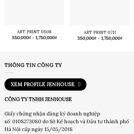
ART PRINT 0508
ART PRINT 0711
Khoảng
350,000
₫
–
1,750,000
₫
Khoả
350,000
₫
–
1,750,000
₫
giá:
giá:
từ
từ
350,000₫
350,0
đến
đến
1,750,000₫
1,750
THÔNG TIN CÔNG TY
XEM PROFILE JENHOUSE
CÔNG TY TNHH JENHOUSE
Giấy chứng nhận đăng ký doanh nghiệp
số: 0108273080 do Sở Kế hoạch và Đầu tư thành phố
Hà Nội cấp ngày 15/05/2018