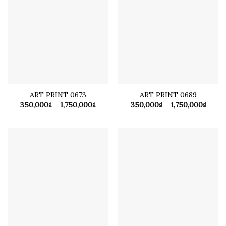
ART PRINT 0673
ART PRINT 0689
Khoảng
Khoả
350,000
₫
–
1,750,000
₫
350,000
₫
–
1,750,000
₫
giá:
giá:
từ
từ
350,000₫
350,0
đến
đến
1,750,000₫
1,750