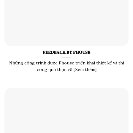
𝐅𝐄𝐄𝐃𝐁𝐀𝐂𝐊 𝐁𝐘 𝐅𝐇𝐎𝐔𝐒𝐄
Những công trình được Fhouse triển khai thiết kế và thi
công quả thực vô [Xem thêm]