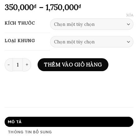
Khoảng
350,000
–
1,750,000
₫
₫
giá:
XÓA
từ
KÍCH THƯỚC
350,000₫
đến
LOẠI KHUNG
1,750,000₫
ART PRINT 0866 số lượng
THÊM VÀO GIỎ HÀNG
MÔ TẢ
THÔNG TIN BỔ SUNG