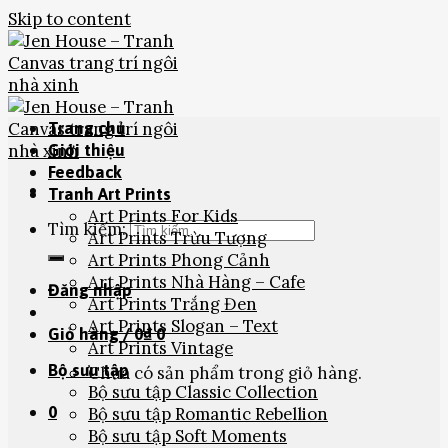
Skip to content
Trang chủ
Giới thiệu
Feedback
Tranh Art Prints
Art Prints For Kids
Tìm kiếm:
Art Prints Trừu Tượng
Art Prints Phong Cảnh
Art Prints Nhà Hàng – Cafe
Đăng nhập
Art Prints Trắng Đen
Art Prints Slogan – Text
Giỏ hàng /
0
₫
0
Art Prints Vintage
Bộ sưu tập
Chưa có sản phẩm trong giỏ hàng.
Bộ sưu tập Classic Collection
0
Bộ sưu tập Romantic Rebellion
Bộ sưu tập Soft Moments