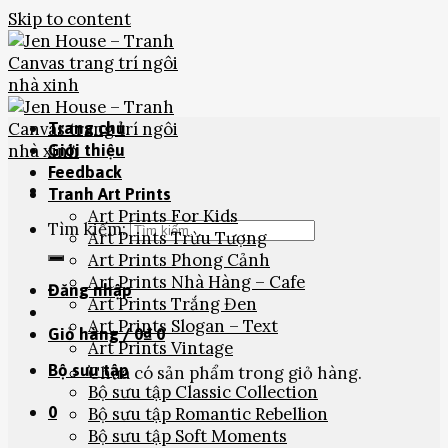
Skip to content
Trang chủ
Giới thiệu
Feedback
Tranh Art Prints
Art Prints For Kids
Tìm kiếm:
Art Prints Trừu Tượng
Art Prints Phong Cảnh
Art Prints Nhà Hàng – Cafe
Đăng nhập
Art Prints Trắng Đen
Art Prints Slogan – Text
Giỏ hàng /
0
₫
0
Art Prints Vintage
Bộ sưu tập
Chưa có sản phẩm trong giỏ hàng.
Bộ sưu tập Classic Collection
0
Bộ sưu tập Romantic Rebellion
Bộ sưu tập Soft Moments