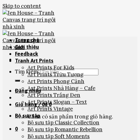
Skip to content
Trang chủ
Giới thiệu
Feedback
Tranh Art Prints
Art Prints For Kids
Tìm kiếm:
Art Prints Trừu Tượng
Art Prints Phong Cảnh
Art Prints Nhà Hàng – Cafe
Đăng nhập
Art Prints Trắng Đen
Art Prints Slogan – Text
Giỏ hàng /
0
₫
0
Art Prints Vintage
Bộ sưu tập
Chưa có sản phẩm trong giỏ hàng.
Bộ sưu tập Classic Collection
0
Bộ sưu tập Romantic Rebellion
Bộ sưu tập Soft Moments