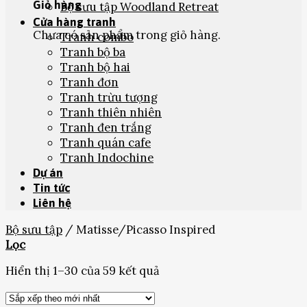
Giỏ hàng
Bộ sưu tập Woodland Retreat
Cửa hàng tranh
Chưa có sản phẩm trong giỏ hàng.
Tranh combo
Tranh bộ ba
Tranh bộ hai
Tranh đơn
Tranh trừu tượng
Tranh thiên nhiên
Tranh đen trắng
Tranh quán cafe
Tranh Indochine
Dự án
Tin tức
Liên hệ
Bộ sưu tập
/
Matisse/Picasso Inspired
Lọc
Hiển thị 1–30 của 59 kết quả