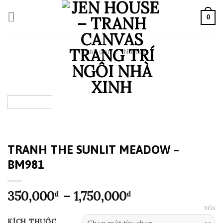
Skip
to
0
content
Tranh đơn
/
Nature
TRANH THE SUNLIT MEADOW –
BM981
Khoảng
350,000
–
1,750,000
₫
₫
giá:
XÓA
từ
KÍCH THƯỚC