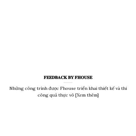
𝐅𝐄𝐄𝐃𝐁𝐀𝐂𝐊 𝐁𝐘 𝐅𝐇𝐎𝐔𝐒𝐄
Những công trình được Fhouse triển khai thiết kế và thi
công quả thực vô [Xem thêm]