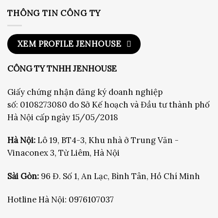
3,150,000₫
1,750
THÔNG TIN CÔNG TY
XEM PROFILE JENHOUSE
CÔNG TY TNHH JENHOUSE
Giấy chứng nhận đăng ký doanh nghiệp
số: 0108273080 do Sở Kế hoạch và Đầu tư thành phố
Hà Nội cấp ngày 15/05/2018
Hà Nội:
Lô 19, BT4-3, Khu nhà ở Trung Văn -
Vinaconex 3, Từ Liêm, Hà Nội
Sài Gòn:
96 Đ. Số 1, An Lạc, Bình Tân, Hồ Chí Minh
Hotline Hà Nội:
0976107037