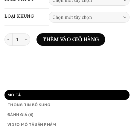
350,000₫
đến
LOẠI KHUNG
1,750,000₫
TRANH THE SUNLIT MEADOW – BM981 số lượng
THÊM VÀO GIỎ HÀNG
MÔ TẢ
THÔNG TIN BỔ SUNG
ĐÁNH GIÁ (0)
VIDEO MÔ TẢ SẢN PHẨM