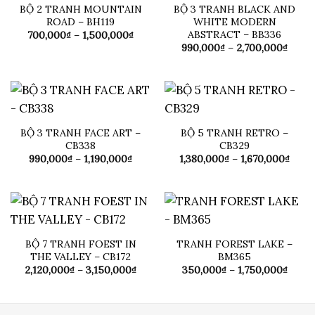
BỘ 2 TRANH MOUNTAIN
BỘ 3 TRANH BLACK AND
ROAD – BH119
WHITE MODERN
ABSTRACT – BB336
Khoảng
700,000
₫
–
1,500,000
₫
giá:
Khoả
990,000
₫
–
2,700,000
₫
từ
giá:
700,000₫
từ
đến
990,0
1,500,000₫
đến
2,700
BỘ 3 TRANH FACE ART –
BỘ 5 TRANH RETRO –
CB338
CB329
Khoảng
Khoả
990,000
₫
–
1,190,000
₫
1,380,000
₫
–
1,670,000
₫
giá:
giá:
từ
từ
990,000₫
1,380
đến
đến
1,190,000₫
1,670
BỘ 7 TRANH FOEST IN
TRANH FOREST LAKE –
THE VALLEY – CB172
BM365
Khoảng
Khoả
2,120,000
₫
–
3,150,000
₫
350,000
₫
–
1,750,000
₫
giá:
giá:
từ
từ
2,120,000₫
350,0
đến
đến