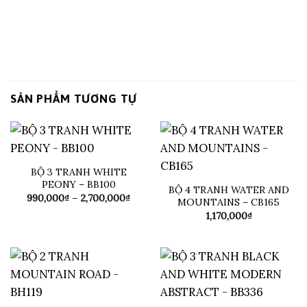
SẢN PHẨM TƯƠNG TỰ
BỘ 3 TRANH WHITE
PEONY – BB100
BỘ 4 TRANH WATER AND
Khoảng
990,000
₫
–
2,700,000
₫
MOUNTAINS – CB165
giá:
1,170,000
₫
từ
990,000₫
đến
2,700,000₫