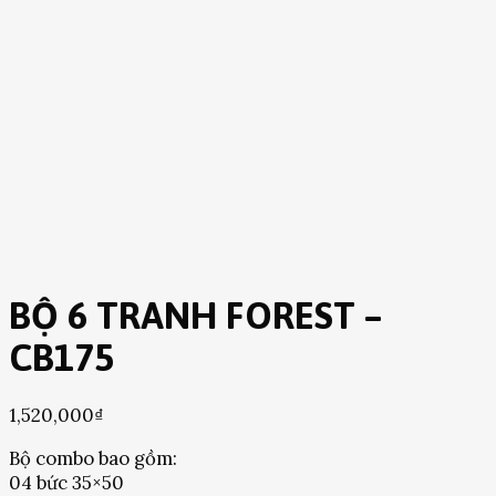
BỘ 6 TRANH FOREST –
CB175
1,520,000
₫
Bộ combo bao gồm:
04 bức 35×50