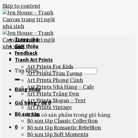
Skip to content
Trang chủ
Giới thiệu
Feedback
Tranh Art Prints
Art Prints For Kids
Tìm kiếm:
Art Prints Trừu Tượng
Art Prints Phong Cảnh
Art Prints Nhà Hàng – Cafe
Đăng nhập
Art Prints Trắng Đen
Art Prints Slogan – Text
Giỏ hàng /
0
₫
0
Art Prints Vintage
Bộ sưu tập
Chưa có sản phẩm trong giỏ hàng.
Bộ sưu tập Classic Collection
0
Bộ sưu tập Romantic Rebellion
Bộ sưu tập Soft Moments