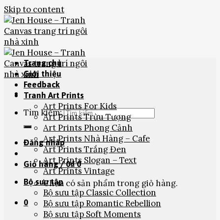
Skip to content
Trang chủ
Giới thiệu
Feedback
Tranh Art Prints
Art Prints For Kids
Tìm kiếm:
Art Prints Trừu Tượng
Art Prints Phong Cảnh
Art Prints Nhà Hàng – Cafe
Đăng nhập
Art Prints Trắng Đen
Art Prints Slogan – Text
Giỏ hàng /
0
₫
0
Art Prints Vintage
Bộ sưu tập
Chưa có sản phẩm trong giỏ hàng.
Bộ sưu tập Classic Collection
0
Bộ sưu tập Romantic Rebellion
Bộ sưu tập Soft Moments