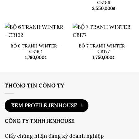
CB156
từ
350,000₫
2,550,000
₫
đến
1,750,000₫
BỘ 6 TRANH WINTER –
BỘ 7 TRANH WINTER –
CB162
CB177
1,780,000
₫
1,750,000
₫
THÔNG TIN CÔNG TY
XEM PROFILE JENHOUSE
CÔNG TY TNHH JENHOUSE
Giấy chứng nhận đăng ký doanh nghiệp