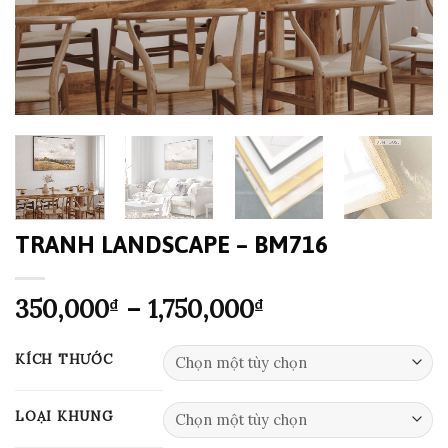
TRANH LANDSCAPE – BM716
Khoảng
350,000
–
1,750,000
₫
₫
giá:
từ
KÍCH THƯỚC
350,000₫
đến
LOẠI KHUNG
1,750,000₫