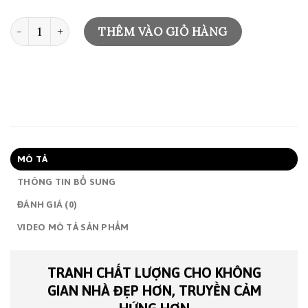
TRANH LANDSCAPE – BM716 số lượng
THÊM VÀO GIỎ HÀNG
MÔ TẢ
THÔNG TIN BỔ SUNG
ĐÁNH GIÁ (0)
VIDEO MÔ TẢ SẢN PHẨM
TRANH CHẤT LƯỢNG CHO KHÔNG
GIAN NHÀ ĐẸP HƠN, TRUYỀN CẢM