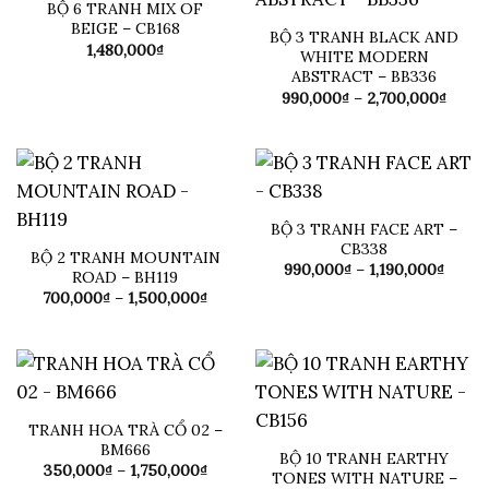
BỘ 6 TRANH MIX OF
BEIGE – CB168
BỘ 3 TRANH BLACK AND
1,480,000
₫
WHITE MODERN
ABSTRACT – BB336
Khoả
990,000
₫
–
2,700,000
₫
giá:
từ
990,0
đến
2,700
BỘ 3 TRANH FACE ART –
CB338
BỘ 2 TRANH MOUNTAIN
Khoả
990,000
₫
–
1,190,000
₫
ROAD – BH119
giá:
Khoảng
700,000
₫
–
1,500,000
₫
từ
giá:
990,0
từ
đến
700,000₫
1,190,
đến
1,500,000₫
TRANH HOA TRÀ CỔ 02 –
BM666
BỘ 10 TRANH EARTHY
Khoảng
350,000
₫
–
1,750,000
₫
TONES WITH NATURE –
giá: