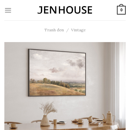
Skip
to
0
content
Tranh đơn
/
Vintage