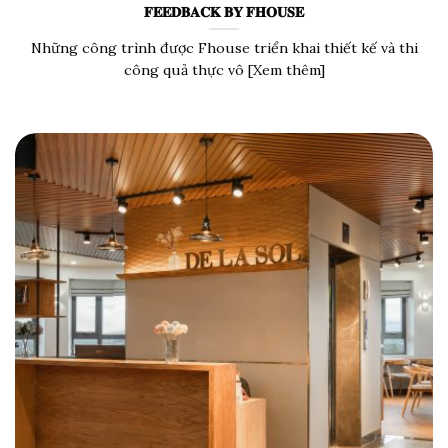
𝐅𝐄𝐄𝐃𝐁𝐀𝐂𝐊 𝐁𝐘 𝐅𝐇𝐎𝐔𝐒𝐄
Những công trình được Fhouse triển khai thiết kế và thi
công quả thực vô [Xem thêm]