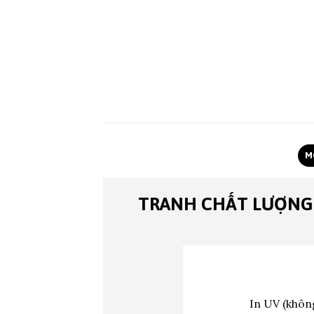
M
TRANH CHẤT LƯỢNG
In UV (không