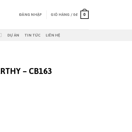
0
ĐĂNG NHẬP
GIỎ HÀNG /
0
₫
DỰ ÁN
TIN TỨC
LIÊN HỆ
RTHY – CB163