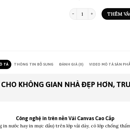
BỘ 10 TRANH EARTHY - CB163
THÊM VÀ
Ô TẢ
THÔNG TIN BỔ SUNG
ĐÁNH GIÁ (0)
VIDEO MÔ TẢ SẢN PH
 CHO KHÔNG GIAN NHÀ ĐẸP HƠN, TR
Công nghệ in trên nền
Vải Canvas Cao Cấp
 in nước hay in mực dầu) trên lớp vả
i dày, có lớp chống thấ