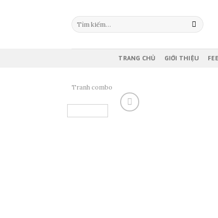
Skip
to
Tìm
content
kiếm:
TRANG CHỦ
GIỚI THIỆU
FE
Tranh combo