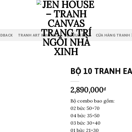
EDBACK
TRANH ART PRINTS
BỘ SƯU TẬP
CỬA HÀNG TRANH
BỘ 10 TRANH EA
2,890,000
₫
Bộ combo bao gồm:
02 bức 50×70
04 bức 35×50
03 bức 30×40
01 bức 21×30