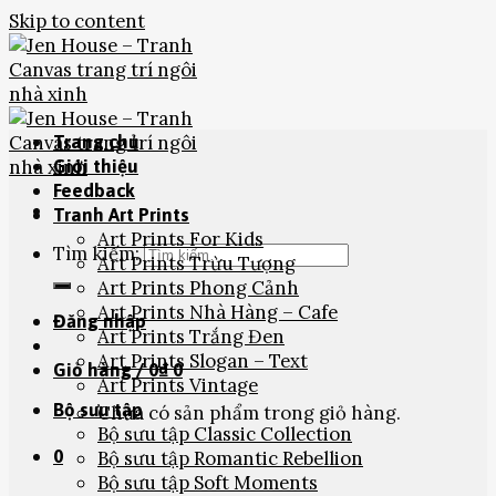
Skip to content
Trang chủ
Giới thiệu
Feedback
Tranh Art Prints
Art Prints For Kids
Tìm kiếm:
Art Prints Trừu Tượng
Art Prints Phong Cảnh
Art Prints Nhà Hàng – Cafe
Đăng nhập
Art Prints Trắng Đen
Art Prints Slogan – Text
Giỏ hàng /
0
₫
0
Art Prints Vintage
Bộ sưu tập
Chưa có sản phẩm trong giỏ hàng.
Bộ sưu tập Classic Collection
0
Bộ sưu tập Romantic Rebellion
Bộ sưu tập Soft Moments