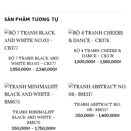
SẢN PHẨM TƯƠNG TỰ
BỘ 4 TRANH CHEERS &
DANCE – CB378
BỘ 7 TRANH BLACK AND
Khoả
1,300,000
₫
–
1,560,000
₫
WHITE NO.03 – CB377
giá:
Khoảng
1,950,000
₫
–
2,340,000
₫
từ
giá:
1,30
từ
đến
1,950,000₫
1,56
đến
2,340,000₫
TRANH ABSTRACT NO.
08- BM317
TRANH MINIMALIST
Khoả
350,000
₫
–
1,400,000
₫
BLACK AND WHITE –
giá:
BM675
từ
350,0
Khoảng
350,000
₫
–
1,750,000
₫