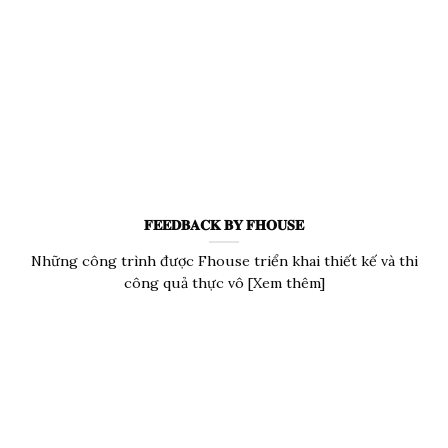
𝐅𝐄𝐄𝐃𝐁𝐀𝐂𝐊 𝐁𝐘 𝐅𝐇𝐎𝐔𝐒𝐄
Những công trình được Fhouse triển khai thiết kế và thi
công quả thực vô [Xem thêm]