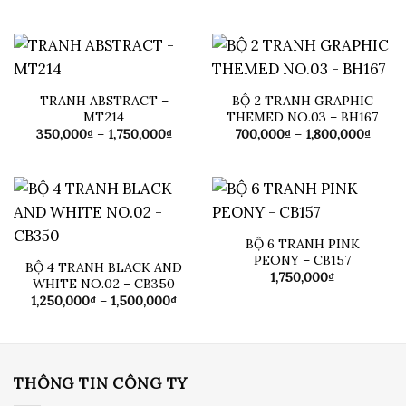
đến
giá:
1,400
từ
350,000₫
đến
1,750,000₫
TRANH ABSTRACT –
BỘ 2 TRANH GRAPHIC
MT214
THEMED NO.03 – BH167
Khoảng
Khoả
350,000
₫
–
1,750,000
₫
700,000
₫
–
1,800,000
₫
giá:
giá:
từ
từ
350,000₫
700,0
đến
đến
1,750,000₫
1,800
BỘ 6 TRANH PINK
PEONY – CB157
BỘ 4 TRANH BLACK AND
1,750,000
₫
WHITE NO.02 – CB350
Khoảng
1,250,000
₫
–
1,500,000
₫
giá:
từ
1,250,000₫
đến
1,500,000₫
THÔNG TIN CÔNG TY