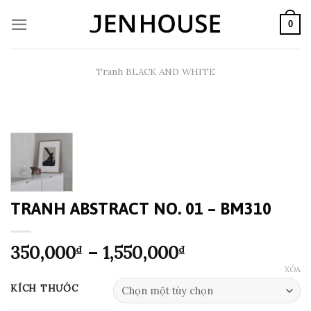
Skip
to
0
content
Tranh BLACK AND WHITE
TRANH ABSTRACT NO. 01 – BM310
Khoảng
350,000
–
1,550,000
₫
₫
giá:
XÓA
từ
KÍCH THƯỚC
350,000₫