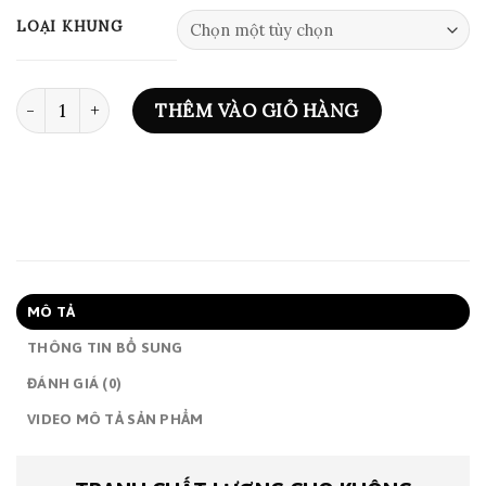
đến
LOẠI KHUNG
1,550,000₫
TRANH ABSTRACT NO. 01 - BM310 số lượng
THÊM VÀO GIỎ HÀNG
MÔ TẢ
THÔNG TIN BỔ SUNG
ĐÁNH GIÁ (0)
VIDEO MÔ TẢ SẢN PHẨM