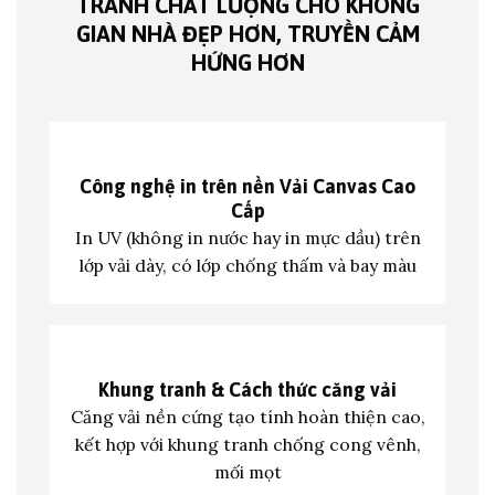
TRANH CHẤT LƯỢNG CHO KHÔNG
GIAN NHÀ ĐẸP HƠN, TRUYỀN CẢM
HỨNG HƠN
Công nghệ in trên nền
Vải Canvas Cao
Cấp
In UV (không in nước hay in mực dầu) trên
lớp vả
i dày, có lớp chống thấm và bay màu
Khung tranh &
Cách thức căng vải
Căng vải nền cứng tạo tính hoàn thiện cao,
kết hợp với khung tranh c
hống cong vênh,
mối mọt