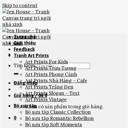
Skip to content
Trang chủ
Giới thiệu
Feedback
Tranh Art Prints
Art Prints For Kids
Tìm kiếm:
Art Prints Trừu Tượng
Art Prints Phong Cảnh
Art Prints Nhà Hàng – Cafe
Đăng nhập
Art Prints Trắng Đen
Art Prints Slogan – Text
Giỏ hàng /
0
₫
0
Art Prints Vintage
Bộ sưu tập
Chưa có sản phẩm trong giỏ hàng.
Bộ sưu tập Classic Collection
0
Bộ sưu tập Romantic Rebellion
Bộ sưu tập Soft Moments