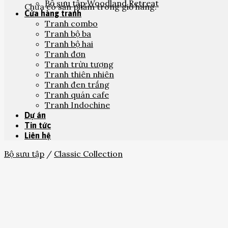
Bộ sưu tập Woodland Retreat
Chưa có sản phẩm trong giỏ hàng.
Cửa hàng tranh
Tranh combo
Tranh bộ ba
Tranh bộ hai
Tranh đơn
Tranh trừu tượng
Tranh thiên nhiên
Tranh đen trắng
Tranh quán cafe
Tranh Indochine
Dự án
Tin tức
Liên hệ
Bộ sưu tập
/
Classic Collection