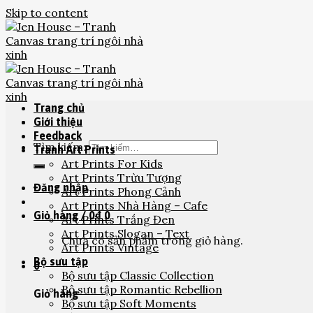
Skip to content
Trang chủ
Giới thiệu
Feedback
Tìm kiếm:
Tranh Art Prints
Art Prints For Kids
Art Prints Trừu Tượng
Đăng nhập
Art Prints Phong Cảnh
Art Prints Nhà Hàng – Cafe
Giỏ hàng /
0
₫
0
Art Prints Trắng Đen
Art Prints Slogan – Text
Chưa có sản phẩm trong giỏ hàng.
Art Prints Vintage
Bộ sưu tập
0
Bộ sưu tập Classic Collection
Bộ sưu tập Romantic Rebellion
Giỏ hàng
Bộ sưu tập Soft Moments