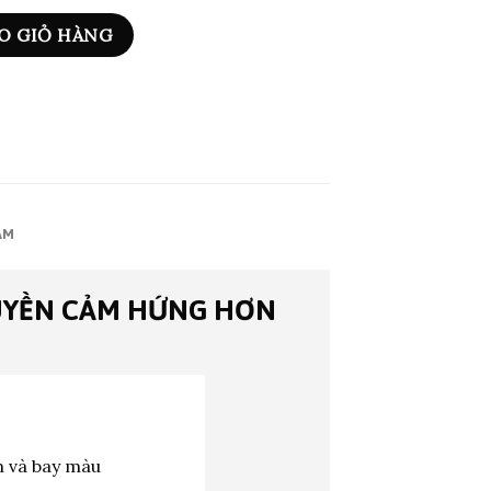
O GIỎ HÀNG
ẨM
UYỀN CẢM HỨNG HƠN
m và bay màu