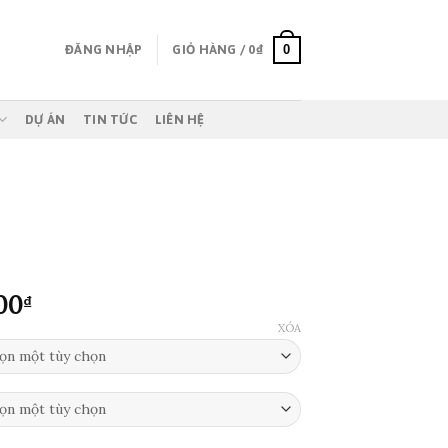
0
ĐĂNG NHẬP
GIỎ HÀNG /
0
₫
DỰ ÁN
TIN TỨC
LIÊN HỆ
Khoảng
00
₫
giá:
XÓA
từ
350,000₫
đến
1,750,000₫