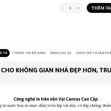
ART PRINT 0958 số lượng
THÊM VÀ
Ô TẢ
THÔNG TIN BỔ SUNG
ĐÁNH GIÁ (0)
VIDEO MÔ TẢ SẢN PH
 CHO KHÔNG GIAN NHÀ ĐẸP HƠN, TR
Công nghệ in trên nền
Vải Canvas Cao Cấp
 in nước hay in mực dầu) trên lớp vả
i dày, có lớp chống thấ