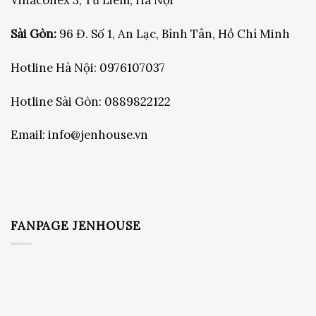
Vinaconex 3, Từ Liêm, Hà Nội
Sài Gòn:
96 Đ. Số 1, An Lạc, Bình Tân, Hồ Chí Minh
Hotline Hà Nội:
0976107037
Hotline Sài Gòn:
0889822122
Email:
info@jenhouse.vn
FANPAGE JENHOUSE