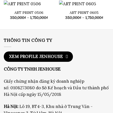
đến
đến
1,750,000₫
1,750
ART PRINT 0506
ART PRINT 0605
Khoảng
Khoả
350,000
₫
–
1,750,000
₫
350,000
₫
–
1,750,000
₫
giá:
giá:
từ
từ
350,000₫
350,0
đến
đến
1,750,000₫
1,750
THÔNG TIN CÔNG TY
XEM PROFILE JENHOUSE
CÔNG TY TNHH JENHOUSE
Giấy chứng nhận đăng ký doanh nghiệp
số: 0108273080 do Sở Kế hoạch và Đầu tư thành phố
Hà Nội cấp ngày 15/05/2018
Hà Nội:
Lô 19, BT4-3, Khu nhà ở Trung Văn -