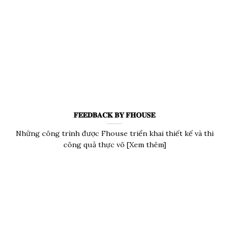
𝐅𝐄𝐄𝐃𝐁𝐀𝐂𝐊 𝐁𝐘 𝐅𝐇𝐎𝐔𝐒𝐄
Những công trình được Fhouse triển khai thiết kế và thi
công quả thực vô [Xem thêm]