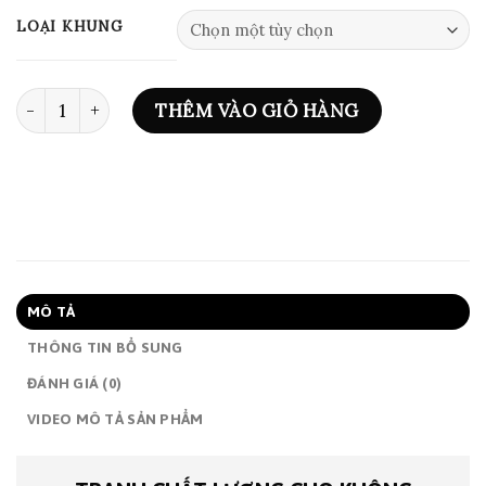
đến
LOẠI KHUNG
1,750,000₫
ART PRINT 0930 số lượng
THÊM VÀO GIỎ HÀNG
MÔ TẢ
THÔNG TIN BỔ SUNG
ĐÁNH GIÁ (0)
VIDEO MÔ TẢ SẢN PHẨM