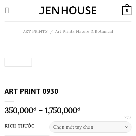
Skip
to
0
content
ART PRINTS
/
Art Prints Nature & Botanical
ART PRINT 0930
Khoảng
350,000
–
1,750,000
₫
₫
giá:
XÓA
từ
KÍCH THƯỚC
350,000₫