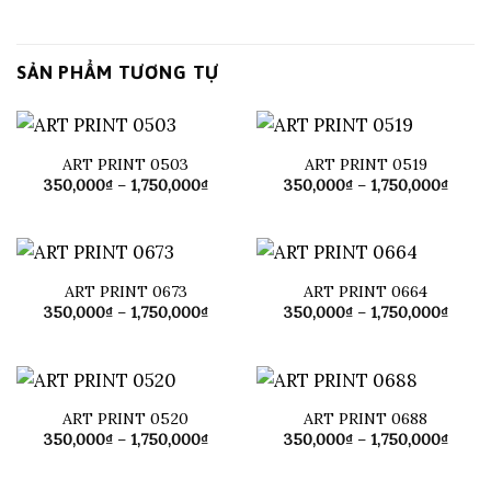
SẢN PHẨM TƯƠNG TỰ
ART PRINT 0503
ART PRINT 0519
Khoảng
Khoả
350,000
₫
–
1,750,000
₫
350,000
₫
–
1,750,000
₫
giá:
giá:
từ
từ
350,000₫
350,0
đến
đến
1,750,000₫
1,750
ART PRINT 0673
ART PRINT 0664
Khoảng
Khoả
350,000
₫
–
1,750,000
₫
350,000
₫
–
1,750,000
₫
giá:
giá:
từ
từ
350,000₫
350,0
đến
đến
1,750,000₫
1,750
ART PRINT 0520
ART PRINT 0688
Khoảng
Khoả
350,000
₫
–
1,750,000
₫
350,000
₫
–
1,750,000
₫
giá:
giá:
từ
từ
350,000₫
350,0