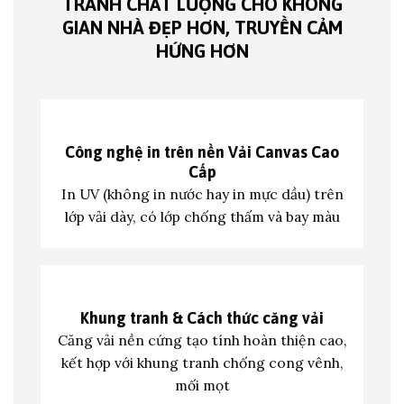
TRANH CHẤT LƯỢNG CHO KHÔNG
GIAN NHÀ ĐẸP HƠN, TRUYỀN CẢM
HỨNG HƠN
Công nghệ in trên nền
Vải Canvas Cao
Cấp
In UV (không in nước hay in mực dầu) trên
lớp vả
i dày, có lớp chống thấm và bay màu
Khung tranh &
Cách thức căng vải
Căng vải nền cứng tạo tính hoàn thiện cao,
kết hợp với khung tranh c
hống cong vênh,
mối mọt