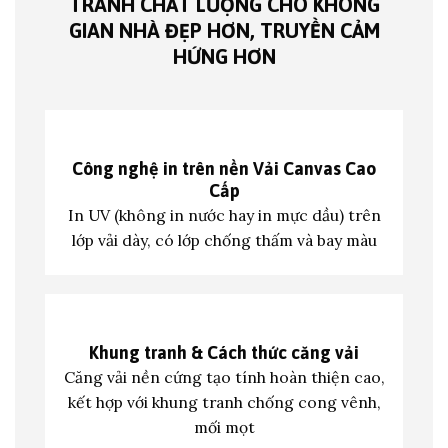
TRANH CHẤT LƯỢNG CHO KHÔNG
GIAN NHÀ ĐẸP HƠN, TRUYỀN CẢM
HỨNG HƠN
Công nghệ in trên nền
Vải Canvas Cao
Cấp
In UV (không in nước hay in mực dầu) trên
lớp vả
i dày, có lớp chống thấm và bay màu
Khung tranh &
Cách thức căng vải
Căng vải nền cứng tạo tính hoàn thiện cao,
kết hợp với khung tranh c
hống cong vênh,
mối mọt