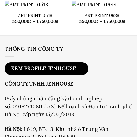
đến
đến
1,750,000₫
1,750
ART PRINT 0518
ART PRINT 0688
Khoảng
Khoả
350,000
₫
–
1,750,000
₫
350,000
₫
–
1,750,000
₫
giá:
giá:
từ
từ
350,000₫
350,0
đến
đến
1,750,000₫
1,750
THÔNG TIN CÔNG TY
XEM PROFILE JENHOUSE
CÔNG TY TNHH JENHOUSE
Giấy chứng nhận đăng ký doanh nghiệp
số: 0108273080 do Sở Kế hoạch và Đầu tư thành phố
Hà Nội cấp ngày 15/05/2018
Hà Nội:
Lô 19, BT4-3, Khu nhà ở Trung Văn -