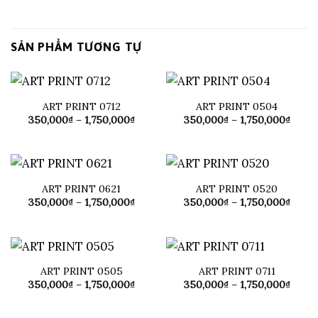
SẢN PHẨM TƯƠNG TỰ
ART PRINT 0712
ART PRINT 0504
Khoảng
Khoả
350,000
₫
–
1,750,000
₫
350,000
₫
–
1,750,000
₫
giá:
giá:
từ
từ
350,000₫
350,0
đến
đến
1,750,000₫
1,750
ART PRINT 0621
ART PRINT 0520
Khoảng
Khoả
350,000
₫
–
1,750,000
₫
350,000
₫
–
1,750,000
₫
giá:
giá:
từ
từ
350,000₫
350,0
đến
đến
1,750,000₫
1,750
ART PRINT 0505
ART PRINT 0711
Khoảng
Khoả
350,000
₫
–
1,750,000
₫
350,000
₫
–
1,750,000
₫
giá:
giá:
từ
từ
350,000₫
350,0