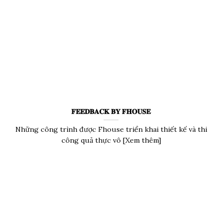
𝐅𝐄𝐄𝐃𝐁𝐀𝐂𝐊 𝐁𝐘 𝐅𝐇𝐎𝐔𝐒𝐄
Những công trình được Fhouse triển khai thiết kế và thi
công quả thực vô [Xem thêm]