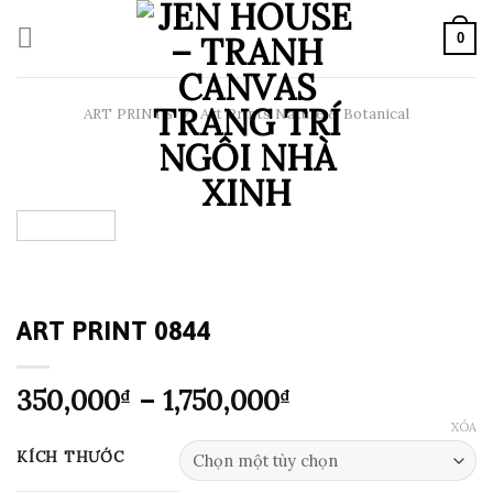
Skip
to
0
content
ART PRINTS
/
Art Prints Nature & Botanical
ART PRINT 0844
Khoảng
350,000
–
1,750,000
₫
₫
giá:
XÓA
từ
KÍCH THƯỚC
350,000₫