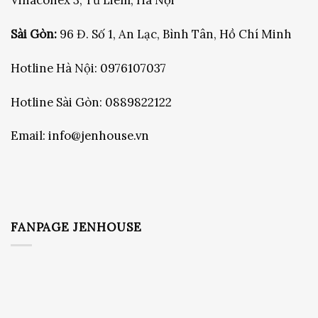
Vinaconex 3, Từ Liêm, Hà Nội
Sài Gòn:
96 Đ. Số 1, An Lạc, Bình Tân, Hồ Chí Minh
Hotline Hà Nội:
0976107037
Hotline Sài Gòn:
0889822122
Email:
info@jenhouse.vn
FANPAGE JENHOUSE