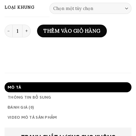
đến
LOẠI KHUNG
1,750,000₫
ART PRINT 0844 số lượng
THÊM VÀO GIỎ HÀNG
MÔ TẢ
THÔNG TIN BỔ SUNG
ĐÁNH GIÁ (0)
VIDEO MÔ TẢ SẢN PHẨM