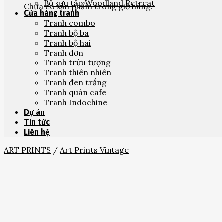
Bộ sưu tập Woodland Retreat
Chưa có sản phẩm trong giỏ hàng.
Cửa hàng tranh
Tranh combo
Tranh bộ ba
Tranh bộ hai
Tranh đơn
Tranh trừu tượng
Tranh thiên nhiên
Tranh đen trắng
Tranh quán cafe
Tranh Indochine
Dự án
Tin tức
Liên hệ
ART PRINTS
/
Art Prints Vintage