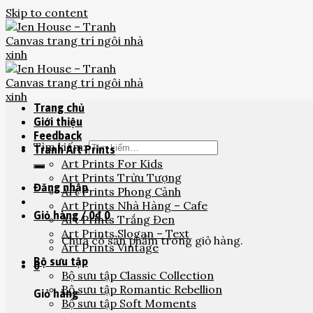
Skip to content
Trang chủ
Giới thiệu
Feedback
Tìm kiếm:
Tranh Art Prints
Art Prints For Kids
Art Prints Trừu Tượng
Đăng nhập
Art Prints Phong Cảnh
Art Prints Nhà Hàng – Cafe
Giỏ hàng /
0
₫
0
Art Prints Trắng Đen
Art Prints Slogan – Text
Chưa có sản phẩm trong giỏ hàng.
Art Prints Vintage
Bộ sưu tập
0
Bộ sưu tập Classic Collection
Bộ sưu tập Romantic Rebellion
Giỏ hàng
Bộ sưu tập Soft Moments