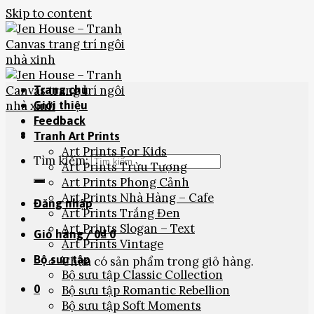
Skip to content
Trang chủ
Giới thiệu
Feedback
Tranh Art Prints
Art Prints For Kids
Tìm kiếm:
Art Prints Trừu Tượng
Art Prints Phong Cảnh
Art Prints Nhà Hàng – Cafe
Đăng nhập
Art Prints Trắng Đen
Art Prints Slogan – Text
Giỏ hàng /
0
₫
0
Art Prints Vintage
Bộ sưu tập
Chưa có sản phẩm trong giỏ hàng.
Bộ sưu tập Classic Collection
0
Bộ sưu tập Romantic Rebellion
Bộ sưu tập Soft Moments