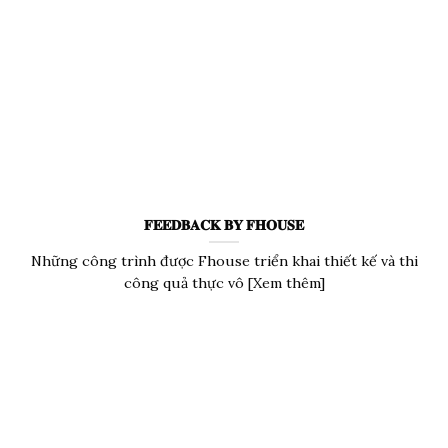
𝐅𝐄𝐄𝐃𝐁𝐀𝐂𝐊 𝐁𝐘 𝐅𝐇𝐎𝐔𝐒𝐄
Những công trình được Fhouse triển khai thiết kế và thi
công quả thực vô [Xem thêm]