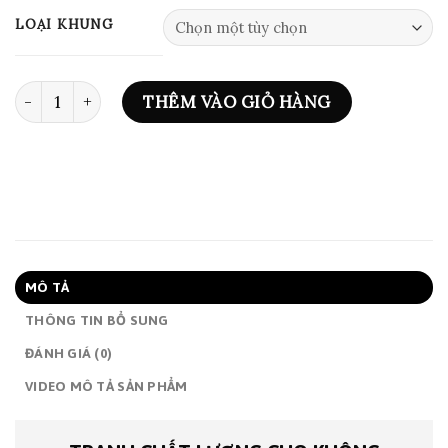
đến
LOẠI KHUNG
1,750,000₫
ART PRINT 0722 số lượng
THÊM VÀO GIỎ HÀNG
MÔ TẢ
THÔNG TIN BỔ SUNG
ĐÁNH GIÁ (0)
VIDEO MÔ TẢ SẢN PHẨM