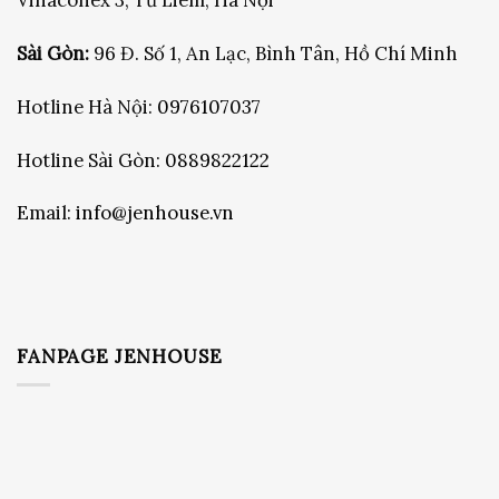
Vinaconex 3, Từ Liêm, Hà Nội
Sài Gòn:
96 Đ. Số 1, An Lạc, Bình Tân, Hồ Chí Minh
Hotline Hà Nội:
0976107037
Hotline Sài Gòn:
0889822122
Email:
info@jenhouse.vn
FANPAGE JENHOUSE