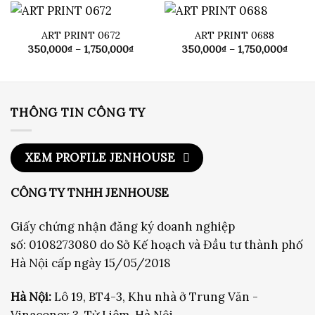
đến
đến
1,750,000₫
1,750
ART PRINT 0672
ART PRINT 0688
Khoảng
Khoả
350,000
₫
–
1,750,000
₫
350,000
₫
–
1,750,000
₫
giá:
giá:
từ
từ
350,000₫
350,0
đến
đến
1,750,000₫
1,750
THÔNG TIN CÔNG TY
XEM PROFILE JENHOUSE
CÔNG TY TNHH JENHOUSE
Giấy chứng nhận đăng ký doanh nghiệp
số: 0108273080 do Sở Kế hoạch và Đầu tư thành phố
Hà Nội cấp ngày 15/05/2018
Hà Nội:
Lô 19, BT4-3, Khu nhà ở Trung Văn -