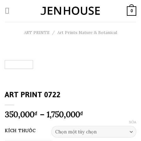
Skip
to
0
content
ART PRINTS
/
Art Prints Nature & Botanical
ART PRINT 0722
Khoảng
350,000
–
1,750,000
₫
₫
giá:
XÓA
từ
KÍCH THƯỚC
350,000₫