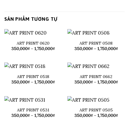
SẢN PHẨM TƯƠNG TỰ
ART PRINT 0620
ART PRINT 0508
Khoảng
Khoả
350,000
₫
–
1,750,000
₫
350,000
₫
–
1,750,000
₫
giá:
giá:
từ
từ
350,000₫
350,0
đến
đến
1,750,000₫
1,750
ART PRINT 0518
ART PRINT 0662
Khoảng
Khoả
350,000
₫
–
1,750,000
₫
350,000
₫
–
1,750,000
₫
giá:
giá:
từ
từ
350,000₫
350,0
đến
đến
1,750,000₫
1,750
ART PRINT 0531
ART PRINT 0505
Khoảng
Khoả
350,000
₫
–
1,750,000
₫
350,000
₫
–
1,750,000
₫
giá:
giá:
từ
từ
350,000₫
350,0