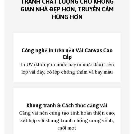
TRANH CHẤT LƯỢNG CHO KHÔNG
GIAN NHÀ ĐẸP HƠN, TRUYỀN CẢM
HỨNG HƠN
Công nghệ in trên nền
Vải Canvas Cao
Cấp
In UV (không in nước hay in mực dầu) trên
lớp vả
i dày, có lớp chống thấm và bay màu
Khung tranh &
Cách thức căng vải
Căng vải nền cứng tạo tính hoàn thiện cao,
kết hợp với khung tranh c
hống cong vênh,
mối mọt