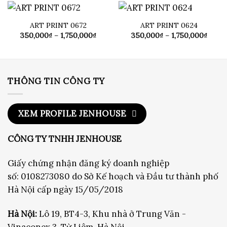
đến
đến
1,750,000₫
1,750
ART PRINT 0672
ART PRINT 0624
Khoảng
Khoả
350,000
₫
–
1,750,000
₫
350,000
₫
–
1,750,000
₫
giá:
giá:
từ
từ
350,000₫
350,0
đến
đến
1,750,000₫
1,750
THÔNG TIN CÔNG TY
XEM PROFILE JENHOUSE
CÔNG TY TNHH JENHOUSE
Giấy chứng nhận đăng ký doanh nghiệp
số: 0108273080 do Sở Kế hoạch và Đầu tư thành phố
Hà Nội cấp ngày 15/05/2018
Hà Nội:
Lô 19, BT4-3, Khu nhà ở Trung Văn -