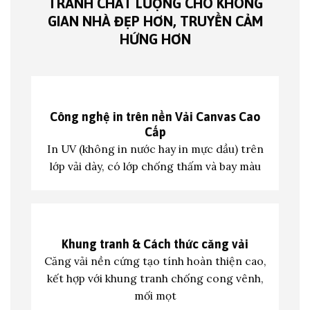
TRANH CHẤT LƯỢNG CHO KHÔNG
GIAN NHÀ ĐẸP HƠN, TRUYỀN CẢM
HỨNG HƠN
Công nghệ in trên nền
Vải Canvas Cao
Cấp
In UV (không in nước hay in mực dầu) trên
lớp vả
i dày, có lớp chống thấm và bay màu
Khung tranh &
Cách thức căng vải
Căng vải nền cứng tạo tính hoàn thiện cao,
kết hợp với khung tranh c
hống cong vênh,
mối mọt