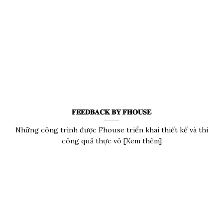
𝐅𝐄𝐄𝐃𝐁𝐀𝐂𝐊 𝐁𝐘 𝐅𝐇𝐎𝐔𝐒𝐄
Những công trình được Fhouse triển khai thiết kế và thi
công quả thực vô [Xem thêm]