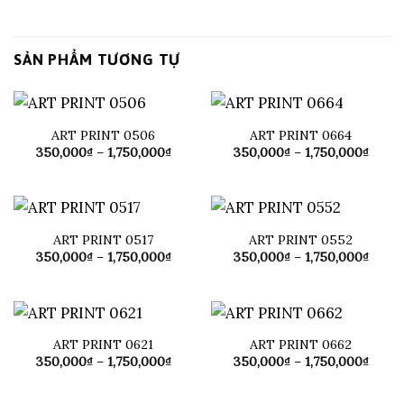
SẢN PHẨM TƯƠNG TỰ
ART PRINT 0506
ART PRINT 0664
Khoảng
Khoả
350,000
₫
–
1,750,000
₫
350,000
₫
–
1,750,000
₫
giá:
giá:
từ
từ
350,000₫
350,0
đến
đến
1,750,000₫
1,750
ART PRINT 0517
ART PRINT 0552
Khoảng
Khoả
350,000
₫
–
1,750,000
₫
350,000
₫
–
1,750,000
₫
giá:
giá:
từ
từ
350,000₫
350,0
đến
đến
1,750,000₫
1,750
ART PRINT 0621
ART PRINT 0662
Khoảng
Khoả
350,000
₫
–
1,750,000
₫
350,000
₫
–
1,750,000
₫
giá:
giá:
từ
từ
350,000₫
350,0