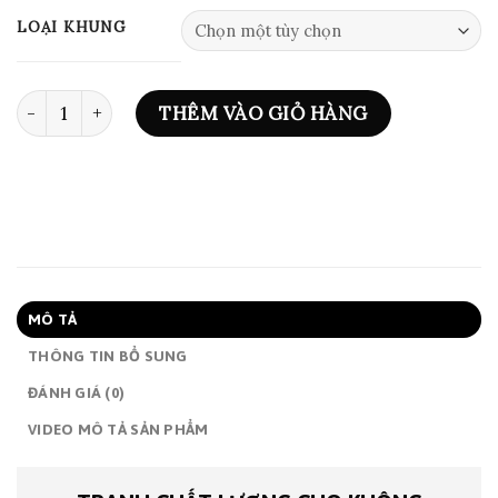
đến
LOẠI KHUNG
1,750,000₫
ART PRINT 0720 số lượng
THÊM VÀO GIỎ HÀNG
MÔ TẢ
THÔNG TIN BỔ SUNG
ĐÁNH GIÁ (0)
VIDEO MÔ TẢ SẢN PHẨM