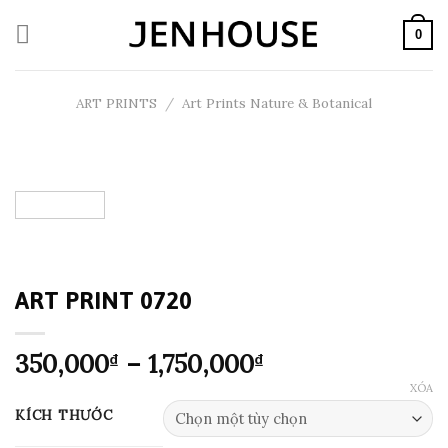
Skip
to
0
content
ART PRINTS
/
Art Prints Nature & Botanical
ART PRINT 0720
Khoảng
350,000
–
1,750,000
₫
₫
giá:
XÓA
từ
KÍCH THƯỚC
350,000₫