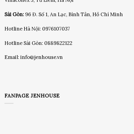
Vinaconex 3, Từ Liêm, Hà Nội
Sài Gòn:
96 Đ. Số 1, An Lạc, Bình Tân, Hồ Chí Minh
Hotline Hà Nội:
0976107037
Hotline Sài Gòn:
0889822122
Email:
info@jenhouse.vn
FANPAGE JENHOUSE