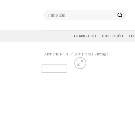
Skip
to
Tìm
content
kiếm:
TRANG CHỦ
GIỚI THIỆU
FE
ART PRINTS
/
Art Prints Vintage