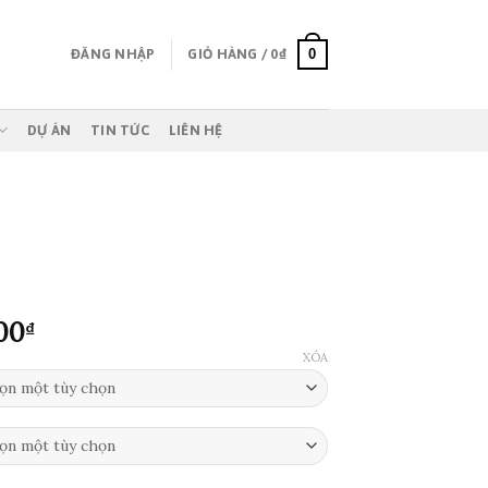
0
ĐĂNG NHẬP
GIỎ HÀNG /
0
₫
DỰ ÁN
TIN TỨC
LIÊN HỆ
Khoảng
00
₫
giá:
XÓA
từ
350,000₫
đến
1,750,000₫