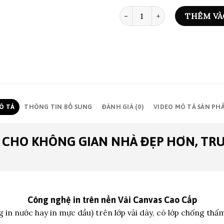
ART PRINT 0706 số lượng
THÊM VÀ
Ô TẢ
THÔNG TIN BỔ SUNG
ĐÁNH GIÁ (0)
VIDEO MÔ TẢ SẢN PH
 CHO KHÔNG GIAN NHÀ ĐẸP HƠN, TR
Công nghệ in trên nền
Vải Canvas Cao Cấp
 in nước hay in mực dầu) trên lớp vả
i dày, có lớp chống thấ