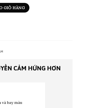
O GIỎ HÀNG
ẨM
UYỀN CẢM HỨNG HƠN
m và bay màu