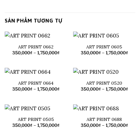
SẢN PHẨM TƯƠNG TỰ
ART PRINT 0662
ART PRINT 0605
Khoảng
Khoả
350,000
₫
–
1,750,000
₫
350,000
₫
–
1,750,000
₫
giá:
giá:
từ
từ
350,000₫
350,0
đến
đến
1,750,000₫
1,750
ART PRINT 0664
ART PRINT 0520
Khoảng
Khoả
350,000
₫
–
1,750,000
₫
350,000
₫
–
1,750,000
₫
giá:
giá:
từ
từ
350,000₫
350,0
đến
đến
1,750,000₫
1,750
ART PRINT 0505
ART PRINT 0688
Khoảng
Khoả
350,000
₫
–
1,750,000
₫
350,000
₫
–
1,750,000
₫
giá:
giá:
từ
từ
350,000₫
350,0