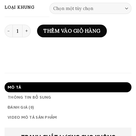
đến
LOẠI KHUNG
1,750,000₫
ART PRINT 01011 số lượng
THÊM VÀO GIỎ HÀNG
MÔ TẢ
THÔNG TIN BỔ SUNG
ĐÁNH GIÁ (0)
VIDEO MÔ TẢ SẢN PHẨM