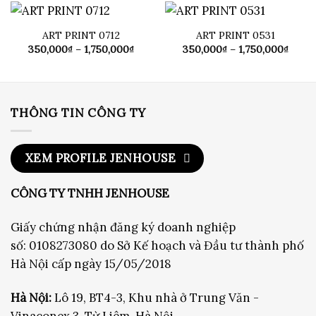
đến
đến
1,750,000₫
1,750
ART PRINT 0712
ART PRINT 0531
Khoảng
Khoả
350,000
₫
–
1,750,000
₫
350,000
₫
–
1,750,000
₫
giá:
giá:
từ
từ
350,000₫
350,0
đến
đến
1,750,000₫
1,750
THÔNG TIN CÔNG TY
XEM PROFILE JENHOUSE
CÔNG TY TNHH JENHOUSE
Giấy chứng nhận đăng ký doanh nghiệp
số: 0108273080 do Sở Kế hoạch và Đầu tư thành phố
Hà Nội cấp ngày 15/05/2018
Hà Nội:
Lô 19, BT4-3, Khu nhà ở Trung Văn -