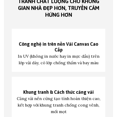
TRANH CHẤT LƯỢNG CHO KHÔNG
GIAN NHÀ ĐẸP HƠN, TRUYỀN CẢM
HỨNG HƠN
Công nghệ in trên nền
Vải Canvas Cao
Cấp
In UV (không in nước hay in mực dầu) trên
lớp vả
i dày, có lớp chống thấm và bay màu
Khung tranh &
Cách thức căng vải
Căng vải nền cứng tạo tính hoàn thiện cao,
kết hợp với khung tranh c
hống cong vênh,
mối mọt