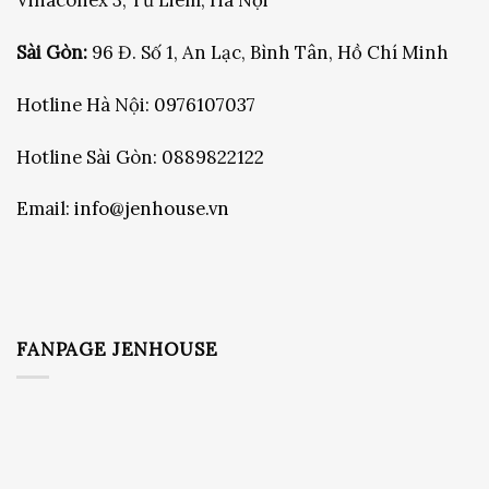
Vinaconex 3, Từ Liêm, Hà Nội
Sài Gòn:
96 Đ. Số 1, An Lạc, Bình Tân, Hồ Chí Minh
Hotline Hà Nội:
0976107037
Hotline Sài Gòn:
0889822122
Email:
info@jenhouse.vn
FANPAGE JENHOUSE