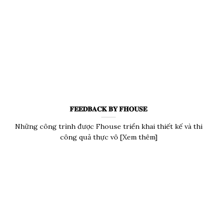
𝐅𝐄𝐄𝐃𝐁𝐀𝐂𝐊 𝐁𝐘 𝐅𝐇𝐎𝐔𝐒𝐄
Những công trình được Fhouse triển khai thiết kế và thi
công quả thực vô [Xem thêm]