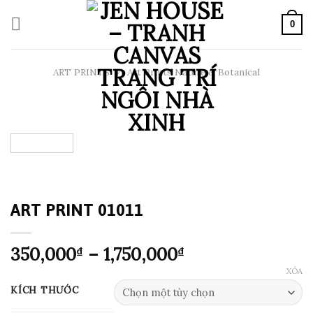
Skip
to
0
content
ART PRINTS
/
Art Prints Nature & Botanical
ART PRINT 01011
Khoảng
350,000
–
1,750,000
₫
₫
giá:
XÓA
từ
KÍCH THƯỚC
350,000₫